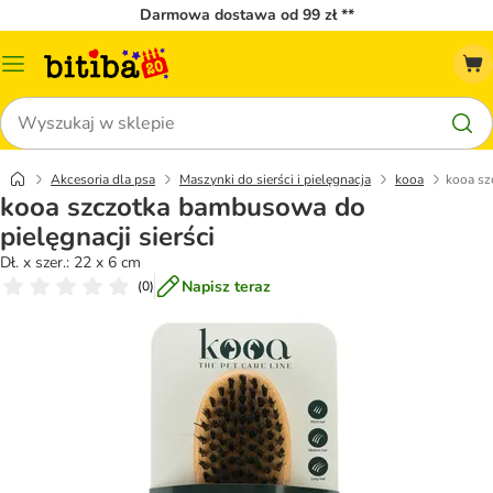
Darmowa dostawa od 99 zł **
Menu
katalogu
Szukaj
Akcesoria dla psa
Maszynki do sierści i pielęgnacja
kooa
kooa sz
kooa szczotka bambusowa do
pielęgnacji sierści
Dł. x szer.: 22 x 6 cm
Napisz teraz
(
0
)