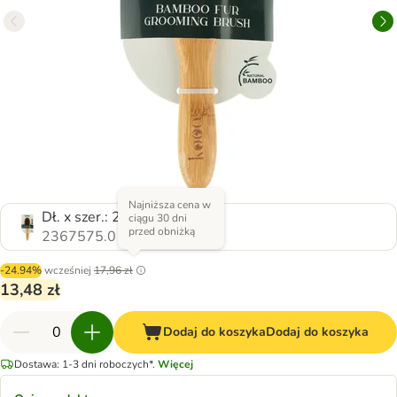
Najniższa cena w
Dł. x szer.: 22 x 6 cm
ciągu 30 dni
przed obniżką
2367575.0
-24.94%
wcześniej
17,96 zł
13,48 zł
Dodaj do koszyka
Dodaj do koszyka
Dostawa: 1-3 dni roboczych*.
Więcej