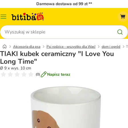
Darmowa dostawa od 99 zł **
Menu
katalogu
Szukaj
Akcesoria dla psa
Psi rodzice - wszystko dla Was!
dom i ogród
T
TIAKI kubek ceramiczny "I Love You
Long Time"
Ø 9 x wys. 10 cm
Napisz teraz
(
0
)