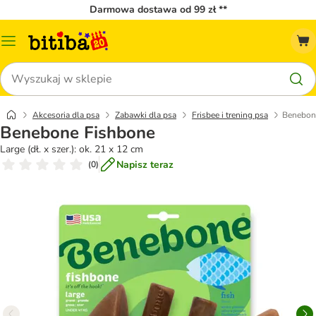
Darmowa dostawa od 99 zł **
Menu
katalogu
Szukaj
Akcesoria dla psa
Zabawki dla psa
Frisbee i trening psa
Benebon
Benebone Fishbone
Large (dł. x szer.): ok. 21 x 12 cm
Napisz teraz
(
0
)