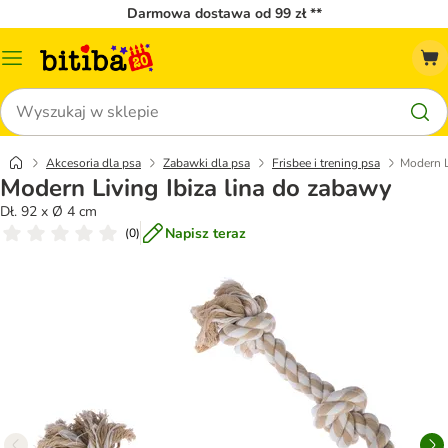
Darmowa dostawa od 99 zł **
Menu
katalogu
Szukaj
Akcesoria dla psa
Zabawki dla psa
Frisbee i trening psa
Modern L
Modern Living Ibiza lina do zabawy
Dł. 92 x Ø 4 cm
Napisz teraz
(
0
)