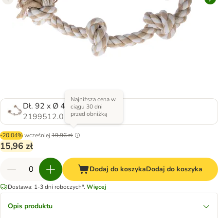
Najniższa cena w
Dł. 92 x Ø 4 cm
ciągu 30 dni
przed obniżką
2199512.0
-20.04%
wcześniej
19,96 zł
15,96 zł
Dodaj do koszyka
Dodaj do koszyka
Dostawa: 1-3 dni roboczych*.
Więcej
Opis produktu