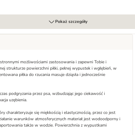
Pokaż szczegóły
chstronnymi możliwościami zastosowania i zapewni Tobie i
 strukturze powierzchni piłki, pełnej wypustek i wgłębień, w
entowana piłka do rzucania masuje dziąsła i jednocześnie
podczas podgryzania przez psa, wzbudzając jego ciekawość i
acja uzębienia.
y charakteryzuje się miękkością i elastycznością, przez co jest
ziałanie warunków atmosferycznych materiał jest wodoodporny i
do aportowania także w wodzie. Powierzchnia z wypustkami