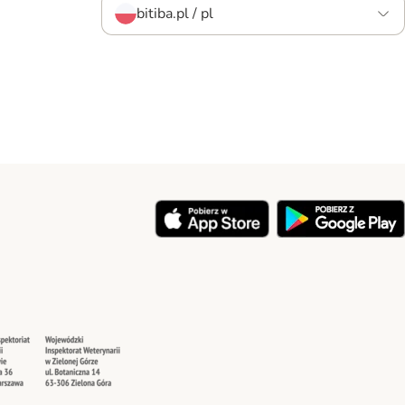
bitiba.pl / pl
y
Security
Security