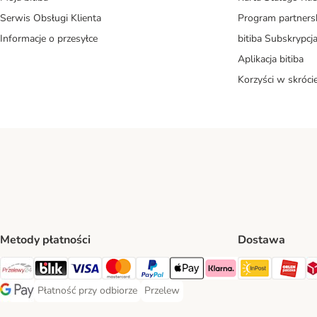
Serwis Obsługi Klienta
Program partners
Informacje o przesyłce
bitiba Subskrypcj
Aplikacja bitiba
Korzyści w skróci
Metody płatności
Dostawa
InPost Sh
OR
Przelewy24 Payment Method
Blik Payment Method
VISA Payment Method
MasterCard Payment Method
PayPal Payment Method
Apple Pay Payment Method
Klarna Payment Method
Płatność przy odbiorze
Przelew
Płatność przy odbiorze Payment Method
Przelew Payment Method
Google Pay Payment Method