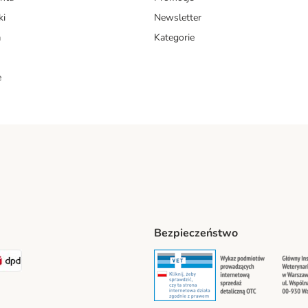
ki
Newsletter
a
Kategorie
e
Bezpieczeństwo
ipping Method
LEN Paczka. Shipping Method
DPD Shipping Method
Security
Securit