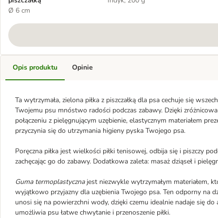
piszczałką
Indyk, 200 g
Ø 6 cm
Opis produktu
Opinie
Ta wytrzymała, zielona piłka z piszczałką dla psa cechuje się wsze
Twojemu psu mnóstwo radości podczas zabawy. Dzięki zróżnicowanej
połączeniu z pielęgnującym uzębienie, elastycznym materiałem prez
przyczynia się do utrzymania higieny pyska Twojego psa.
Poręczna piłka jest wielkości piłki tenisowej, odbija się i piszczy 
zachęcając go do zabawy. Dodatkowa zaleta: masaż dziąseł i pielęgn
Guma termoplastyczna
jest niezwykle wytrzymałym materiałem, któr
wyjątkowo przyjazny dla uzębienia Twojego psa. Ten odporny na d
unosi się na powierzchni wody, dzięki czemu idealnie nadaje się 
umożliwia psu łatwe chwytanie i przenoszenie piłki.