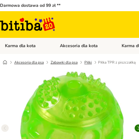
Darmowa dostawa od 99 zł **
Karma dla kota
Akcesoria dla kota
Karma d
Otwórz menu kategorii: Karma dla kota
Otwórz menu
Akcesoria dla psa
Zabawki dla psa
Piłki
Piłka TPR z piszczałką