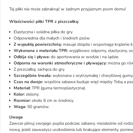
Tej piłki nie może zabraknąć w żadnym przyjaznym psom domu!
Właściwości piłki TPR z piszczałką:
Elastyczna i solidna piłka do gry.
Odpowiednia dla małych i średnich psów.
Z wypukłą powierzchnią:
masuje dziąsła i wspomaga krążenie kr
Wykonana z materiału TPR:
wyjątkowo odporny, elastyczny, od
Odbija się i pływa:
do aportowania w wodzie i na lądzie.
Odporna na warunki atmosferyczne i pływający:
można go równ
Z piszczałką: zachęca do gry.
Szczególnie trwała:
wykonana z wytrzymałej i chwytliwej gumy
Czas na dwoje:
wspólna zabawa buduje więź między Tobą a ps
Materiał:
TPR (guma termoplastyczna).
Kolor:
zielony.
Rozmiar:
około 6 cm w średnicy.
Waga:
50 gramów.
Uwaga
Zawsze pilnuj swojego pupila podczas zabawy, niezależnie od rodza
nową, jeżeli zauważysz uszkodzenia lub brakujące elementy, ponie