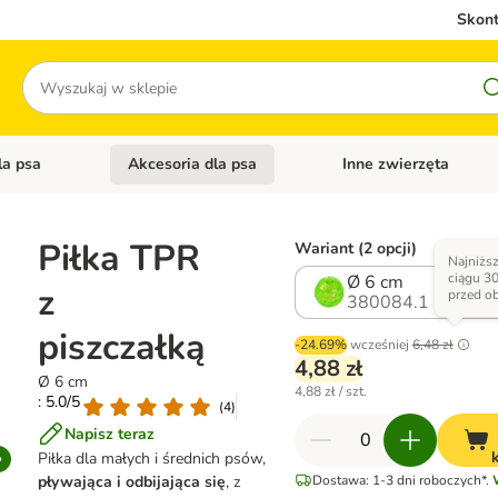
Skont
Szukaj
la psa
Akcesoria dla psa
Inne zwierzęta
 kategorii: Akcesoria dla kota
Otwórz menu kategorii: Karma dla psa
Otwórz menu kategorii: A
Piłka TPR
Wariant (2 opcji)
Najniżs
ciągu 30
Ø 6 cm
z
przed o
380084.1
piszczałką
-24.69%
wcześniej
6,48 zł
4,88 zł
Ø 6 cm
4,88 zł / szt.
: 5.0/5
(
4
)
Napisz teraz
Piłka dla małych i średnich psów,
pływająca i odbijająca się
, z
Dostawa: 1-3 dni roboczych*.