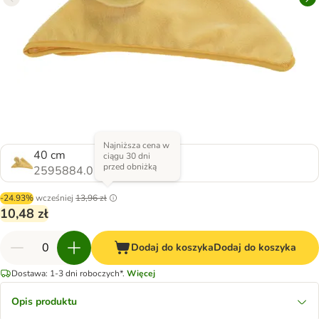
Najniższa cena w
40 cm
ciągu 30 dni
przed obniżką
2595884.0
-24.93%
wcześniej
13,96 zł
10,48 zł
Dodaj do koszyka
Dodaj do koszyka
Dostawa: 1-3 dni roboczych*.
Więcej
Opis produktu