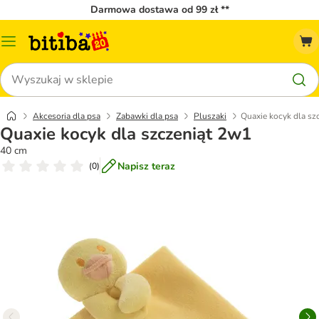
Darmowa dostawa od 99 zł **
Menu
katalogu
Szukaj
Akcesoria dla psa
Zabawki dla psa
Pluszaki
Quaxie kocyk dla sz
Quaxie kocyk dla szczeniąt 2w1
40 cm
Napisz teraz
(
0
)