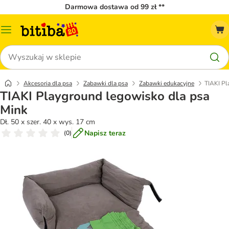
Darmowa dostawa od 99 zł **
Menu
katalogu
Szukaj
Akcesoria dla psa
Zabawki dla psa
Zabawki edukacyjne
TIAKI Pl
TIAKI Playground legowisko dla psa
Mink
Dł. 50 x szer. 40 x wys. 17 cm
Napisz teraz
(
0
)