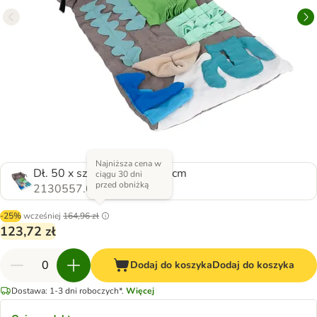
Najniższa cena w
Dł. 50 x szer. 40 x wys. 17 cm
ciągu 30 dni
przed obniżką
2130557.0
-25%
wcześniej
164,96 zł
123,72 zł
Dodaj do koszyka
Dodaj do koszyka
Dostawa: 1-3 dni roboczych*.
Więcej