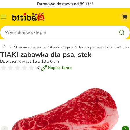
Darmowa dostawa od 99 zł **
Menu
katalogu
Szukaj
Akcesoria dla psa
Zabawki dla psa
Piszczące zabawki
TIAKI zaba
TIAKI zabawka dla psa, stek
Dł. x szer. x wys.: 16 x 10 x 6 cm
Napisz teraz
(
0
)