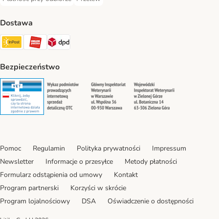
Płatność przy odbiorze Payment Method
Przelew Payment Method
Dostawa
InPost Shipping Method
ORLEN Paczka. Shipping Method
DPD Shipping Method
Bezpieczeństwo
Security
Security
Security
Security
Pomoc
Regulamin
Polityka prywatności
Impressum
Newsletter
Informacje o przesyłce
Metody płatności
Formularz odstąpienia od umowy
Kontakt
Program partnerski
Korzyści w skrócie
Program lojalnościowy
DSA
Oświadczenie o dostępności