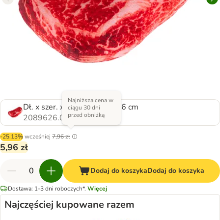
Najniższa cena w
Dł. x szer. x wys.: 16 x 10 x 6 cm
ciągu 30 dni
przed obniżką
2089626.0
-25.13%
wcześniej
7,96 zł
5,96 zł
Dodaj do koszyka
Dodaj do koszyka
Dostawa: 1-3 dni roboczych*.
Więcej
Najczęściej kupowane razem