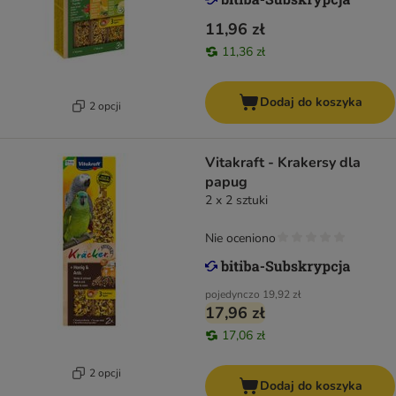
11,96 zł
11,36 zł
Dodaj do koszyka
2 opcji
Vitakraft - Krakersy dla
papug
2 x 2 sztuki
Nie oceniono
pojedynczo
19,92 zł
17,96 zł
17,06 zł
2 opcji
Dodaj do koszyka