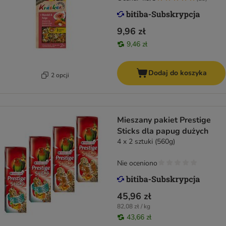
9,96 zł
9,46 zł
Dodaj do koszyka
2 opcji
Mieszany pakiet Prestige
Sticks dla papug dużych
4 x 2 sztuki (560g)
Nie oceniono
45,96 zł
82,08 zł / kg
43,66 zł