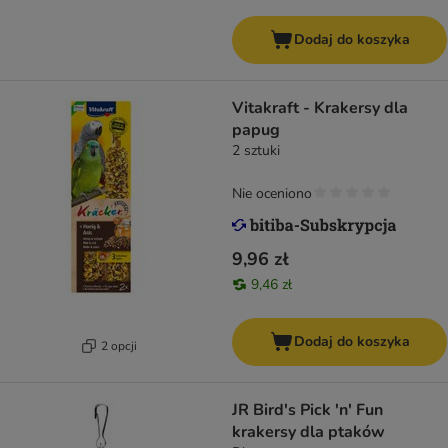
Dodaj do koszyka
Vitakraft - Krakersy dla
papug
2 sztuki
Nie oceniono
9,96 zł
9,46 zł
Dodaj do koszyka
2 opcji
JR Bird's Pick 'n' Fun
krakersy dla ptaków