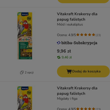
Vitakraft Krakersy dla
papug falistych
Miód i eukaliptus
Ocena: 4.9/5
(
23
)
9,96 zł
9,46 zł
Dodaj do koszyka
2 opcji
Vitakraft Krakersy dla
papug falistych
Migdały i figa
Ocena: 4.9/5
(
23
)