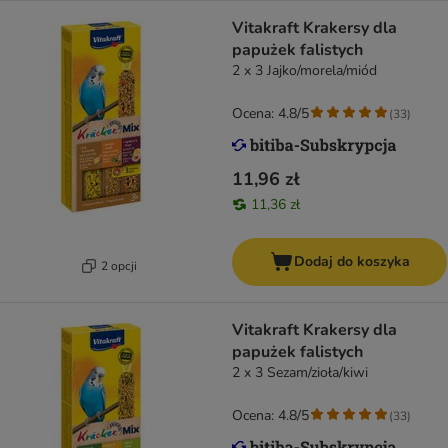
Vitakraft Krakersy dla
papużek falistych
2 x 3 Jajko/morela/miód
Ocena: 4.8/5
(
33
)
11,96 zł
11,36 zł
Dodaj do koszyka
2 opcji
Vitakraft Krakersy dla
papużek falistych
2 x 3 Sezam/zioła/kiwi
Ocena: 4.8/5
(
33
)