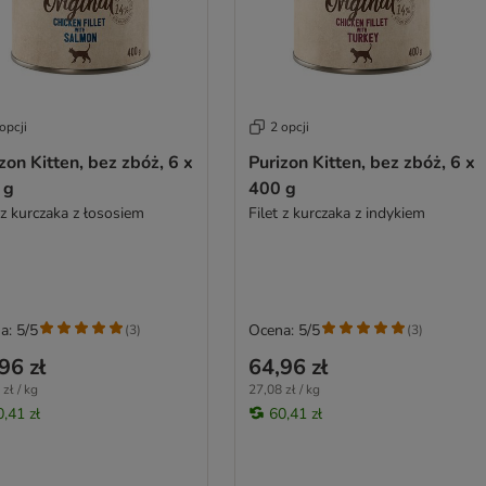
opcji
2 opcji
zon Kitten, bez zbóż, 6 x
Purizon Kitten, bez zbóż, 6 x
 g
400 g
 z kurczaka z łososiem
Filet z kurczaka z indykiem
a: 5/5
Ocena: 5/5
(
3
)
(
3
)
96 zł
64,96 zł
zł / kg
27,08 zł / kg
0,41 zł
60,41 zł