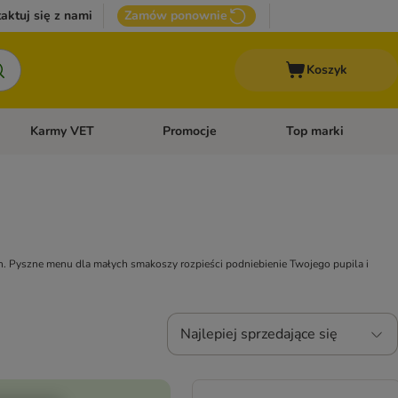
aktuj się z nami
Zamów ponownie
Koszyk
Karmy VET
Promocje
Top marki
kcesoria dla psa
Otwórz menu kategorii: Inne zwierzęta
Otwórz menu kategorii: Karmy VET
Otwórz menu kategorii
h.
Pyszne menu dla małych smakoszy rozpieści podniebienie Twojego pupila i
Najlepiej sprzedające się