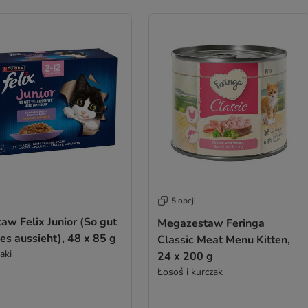
5 opcji
aw Felix Junior (So gut
Megazestaw Feringa
es aussieht), 48 x 85 g
Classic Meat Menu Kitten,
aki
24 x 200 g
Łosoś i kurczak