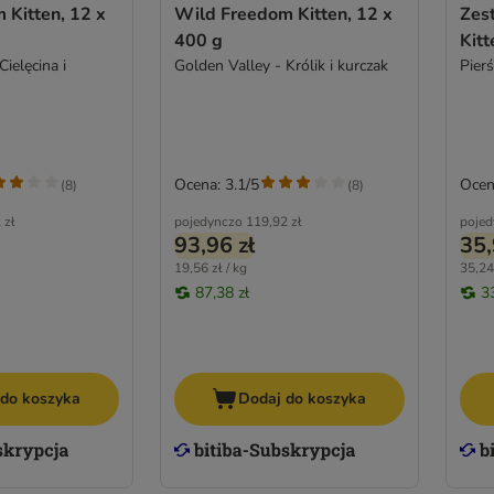
 Kitten, 12 x
Wild Freedom Kitten, 12 x
Zes
400 g
Kitt
ielęcina i
Golden Valley - Królik i kurczak
Pierś
Ocena: 3.1/5
Ocen
(
8
)
(
8
)
 zł
pojedynczo
119,92 zł
pojed
93,96 zł
35,
19,56 zł / kg
35,24 
87,38 zł
3
 do koszyka
Dodaj do koszyka