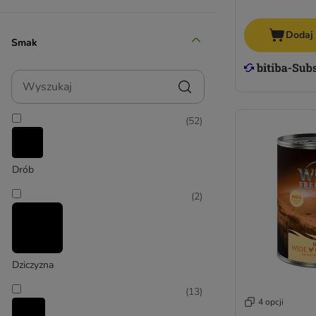
Dodaj
Smak
Animonda Vom Feinsten
Wyszukaj
(
52
)
Drób
(
2
)
Dziczyzna
(
13
)
4 opcji