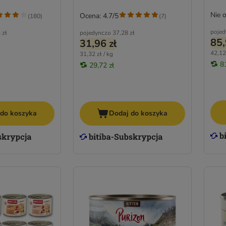
Nie 
Ocena: 4.7/5
(
180
)
(
7
)
pojed
 zł
pojedynczo
37,28 zł
85,
31,96 zł
42,12 
31,32 zł / kg
8
29,72 zł
 do koszyka
Dodaj do koszyka