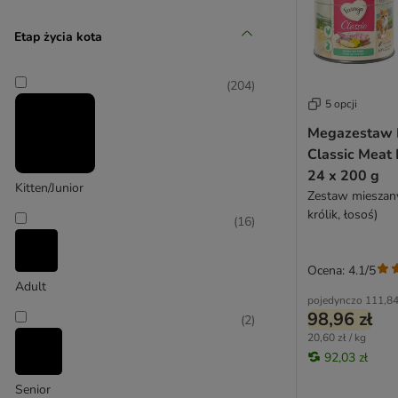
Etap życia kota
(
204
)
5 opcji
Almo Nature HFC
Megazestaw 
(
12
)
Classic Meat 
24 x 200 g
Kitten/Junior
Zestaw mieszany
królik, łosoś)
(
16
)
Animonda Carny
Ocena: 4.1/5
Adult
(
14
)
pojedynczo
111,84
98,96 zł
(
2
)
20,60 zł / kg
92,03 zł
Senior