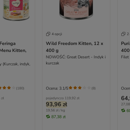
4 opcji
2 
Feringa
Wild Freedom Kitten, 12 x
Puri
Menu Kitten,
400 g
400
NOWOŚĆ: Great Desert - Indyk i
Filet
kurczak
 (Kurczak, indyk,
Ocena: 3.1/5
Ocen
(
180
)
(
8
)
64,
 zł
pojedynczo
119,92 zł
93,96 zł
27,08 
19,56 zł / kg
6
87,38 zł