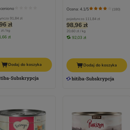
oceniono
Ocena: 4.1/5
(
180
)
ynczo
91,84 zł
pojedynczo
111,84 zł
96 zł
98,96 zł
zł / kg
20,60 zł / kg
1,66 zł
92,03 zł
Dodaj do koszyka
Dodaj do koszyka