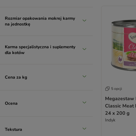
Rozmiar opakowania mokrej karmy
na jednostkę
Karma specjalistyczna i suplementy
dla kotów
Cena za kg
5 opcji
Megazestaw 
Ocena
Classic Meat 
24 x 200 g
Indyk
Tekstura