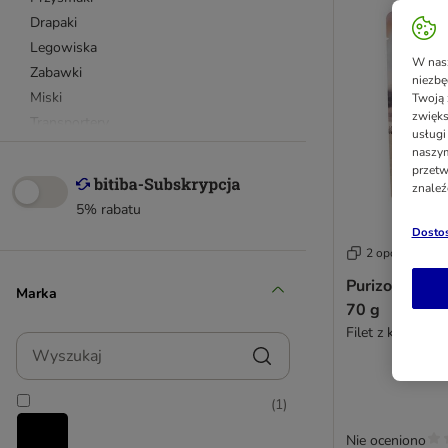
Drapaki
Legowiska
W nasz
Zabawki
niezbę
Miski
Twoją 
zwięks
Transportery
usługi
naszym
przetw
znaleź
5% rabatu
Dostos
2 opcji
Purizon Kitten
Marka
70 g
Filet z kurczaka
Wyszukaj
(
1
)
Nie oceniono