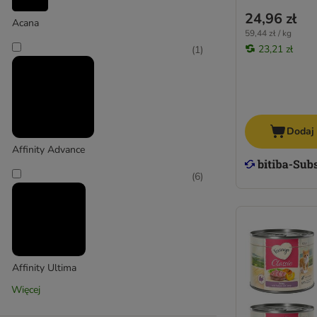
24,96 zł
Acana
59,44 zł / kg
23,21 zł
(
1
)
Dodaj
Affinity Advance
(
6
)
Affinity Ultima
Więcej
(
2
)