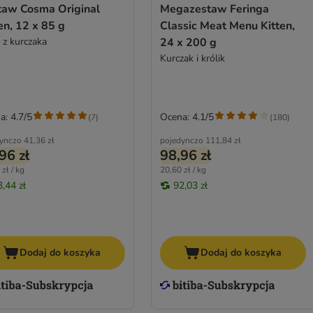
taw Cosma Original
Megazestaw Feringa
en, 12 x 85 g
Classic Meat Menu Kitten,
 z kurczaka
24 x 200 g
Kurczak i królik
a: 4.7/5
Ocena: 4.1/5
(
7
)
(
180
)
ynczo
41,36 zł
pojedynczo
111,84 zł
96 zł
98,96 zł
zł / kg
20,60 zł / kg
3,44 zł
92,03 zł
Dodaj do koszyka
Dodaj do koszyka