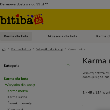
Darmowa dostawa od 99 zł **
Karma dla kota
Akcesoria dla kota
Karma d
Otwórz menu kategorii: Karma dla kota
Otwórz menu
Karma dla kota
Wszystko dla kociąt
Karma mokra
Karma 
Kategoria
Wspieraj optymalny 
dopasuje się do jego
Karma dla kota
Wszystko dla kociąt
Karma mokra
1 - 48 z 214 wy
Karma sucha
Żwirek i kuwety
Przysmaki