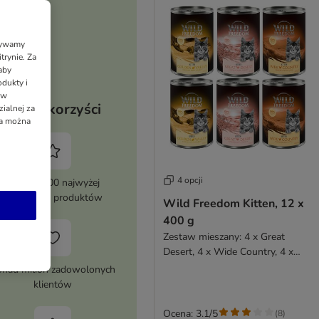
Używamy
trynie. Za
aby
dukty i
 w
Twoje korzyści
ialnej za
ia można
4 opcji
Ponad 8000 najwyżej
ocenianych produktów
Wild Freedom Kitten, 12 x
400 g
Zestaw mieszany: 4 x Great
Desert, 4 x Wide Country, 4 x
Golden Valley
nad milion zadowolonych
klientów
Ocena: 3.1/5
(
8
)