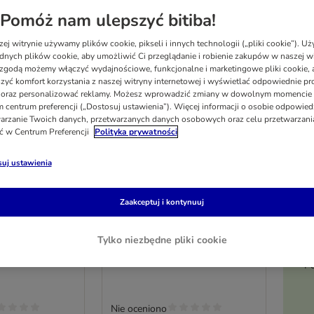
Pomóż nam ulepszyć bitiba!
ej witrynie używamy plików cookie, pikseli i innych technologii („pliki cookie”). 
dnych plików cookie, aby umożliwić Ci przeglądanie i robienie zakupów w naszej wi
zgodą możemy włączyć wydajnościowe, funkcjonalne i marketingowe pliki cookie, 
zyć komfort korzystania z naszej witryny internetowej i wyświetlać odpowiednie pro
 oraz personalizować reklamy. Możesz wprowadzić zmiany w dowolnym momencie
 centrum preferencji („Dostosuj ustawienia”). Więcej informacji o osobie odpowiedz
arzanie Twoich danych, przetwarzanych danych osobowych oraz celu przetwarzan
ć w Centrum Preferencji
Polityka prywatności
uj ustawienia
2 opcji
, bez zbóż, 6 x
Purizon Kitten, bez zbóż, 6 x
Zaakceptuj i kontynuuj
70 g
 z indykiem
Filet z kurczaka z łososiem
Tylko niezbędne pliki cookie
Po
Nie oceniono