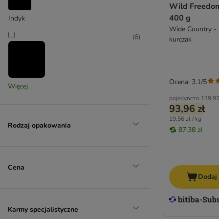
Wild Freedom
400 g
Indyk
Wide Country - C
(
6
)
kurczak
Ocena: 3.1/5
Jagnięcina
Więcej
pojedynczo
119,92
(
2
)
93,96 zł
19,56 zł / kg
Rodzaj opakowania
87,38 zł
Kaczka
(
14
)
Cena
Dodaj
Królik
Karmy specjalistyczne