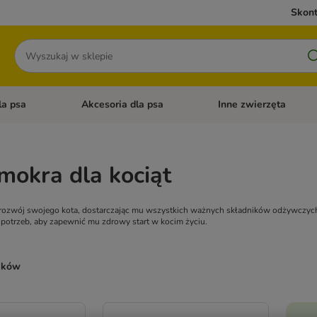
Skont
Szukaj
la psa
Akcesoria dla psa
Inne zwierzęta
 kategorii: Akcesoria dla kota
Otwórz menu kategorii: Karma dla psa
Otwórz menu kategorii: A
mokra dla kociąt
rozwój swojego kota, dostarczając mu wszystkich ważnych składników odżywczyc
 potrzeb, aby zapewnić mu zdrowy start w kocim życiu.
ników