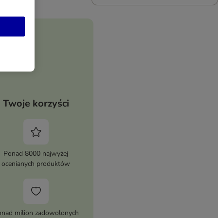
Twoje korzyści
Ponad 8000 najwyżej
ocenianych produktów
nad milion zadowolonych