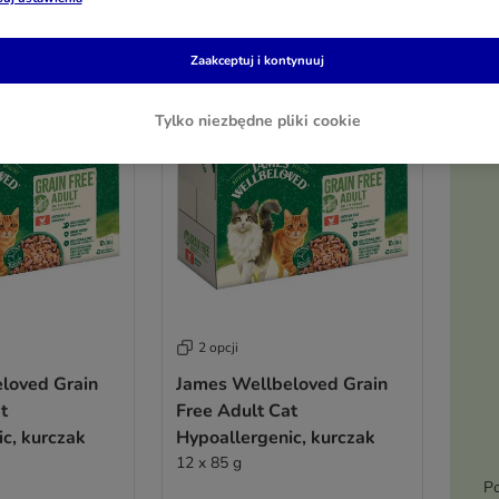
Zaakceptuj i kontynuuj
Tylko niezbędne pliki cookie
2 opcji
loved Grain
James Wellbeloved Grain
t
Free Adult Cat
c, kurczak
Hypoallergenic, kurczak
12 x 85 g
Po