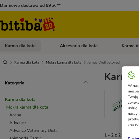
Darmowa dostawa od 99 zł **
Karma dla kota
Akcesoria dla kota
Karma d
Otwórz menu kategorii: Karma dla kota
Otwórz menu
Karma dla kota
Mokra karma dla kota
James Wellbeloved
Karma 
Kategoria
W nasz
niezbę
Twoją 
Karma dla kota
zwięks
Mokra karma dla kota
usługi
naszym
Acana
przetw
Advance
znaleź
Advance Veterinary Diets
1 - 2 z 2 wynikó
animonda Carny
Dostos