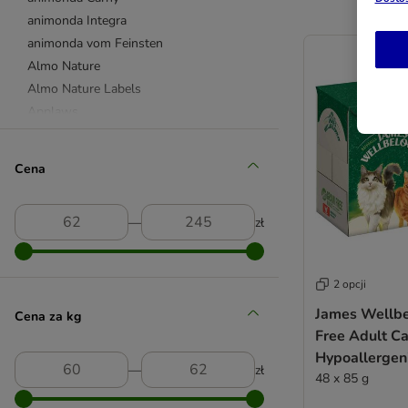
animonda Integra
animonda vom Feinsten
Almo Nature
Almo Nature Labels
Applaws
Best Nature
beaphar - Special Diet
Cena
Bozita
Brit
―
zł
Butcher's
Carnilove
Catessy
2 opcji
Catit
James Wellbe
Cena za kg
Catz Finefood
Free Adult Ca
Concept for Life
Hypoallergeni
Concept for Life Veterinary Diet
―
zł
48 x 85 g
Cosma
Cosma Nature