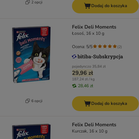
2 opcji
Dodaj do koszyka
Felix Deli Moments
Łosoś, 16 x 10 g
Ocena: 5/5
(
2
)
pojedynczo
35,84 zł
29,96 zł
187,24 zł / kg
28,46 zł
6 opcji
Dodaj do koszyka
Felix Deli Moments
Kurczak, 16 x 10 g