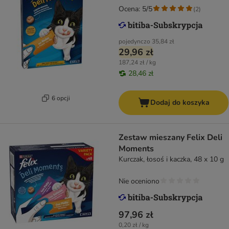
Ocena: 5/5
(
2
)
pojedynczo
35,84 zł
29,96 zł
187,24 zł / kg
28,46 zł
6 opcji
Dodaj do koszyka
Zestaw mieszany Felix Deli
Moments
Kurczak, łosoś i kaczka, 48 x 10 g
Nie oceniono
97,96 zł
0,20 zł / kg