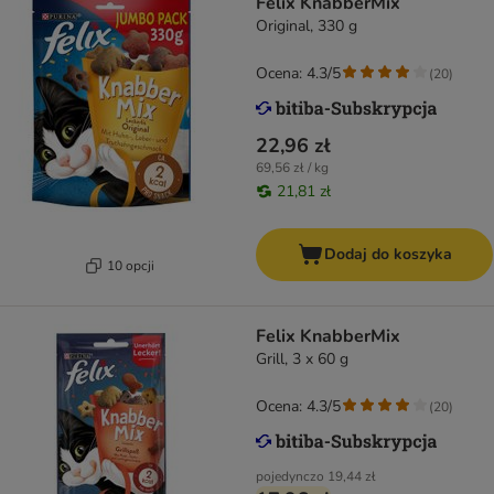
Felix KnabberMix
Original, 330 g
Ocena: 4.3/5
(
20
)
22,96 zł
69,56 zł / kg
21,81 zł
Dodaj do koszyka
10 opcji
Felix KnabberMix
Grill, 3 x 60 g
Ocena: 4.3/5
(
20
)
pojedynczo
19,44 zł