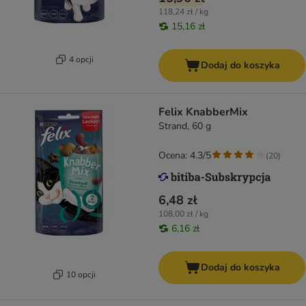
118,24 zł / kg
15,16 zł
4 opcji
Dodaj do koszyka
Felix KnabberMix
Strand, 60 g
Ocena: 4.3/5
(
20
)
6,48 zł
108,00 zł / kg
6,16 zł
Dodaj do koszyka
10 opcji