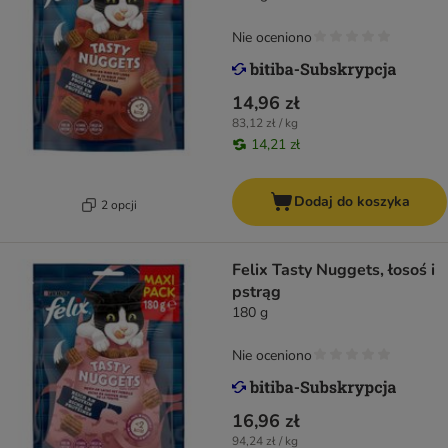
Nie oceniono
14,96 zł
83,12 zł / kg
14,21 zł
Dodaj do koszyka
2 opcji
Felix Tasty Nuggets, łosoś i
pstrąg
180 g
Nie oceniono
16,96 zł
94,24 zł / kg