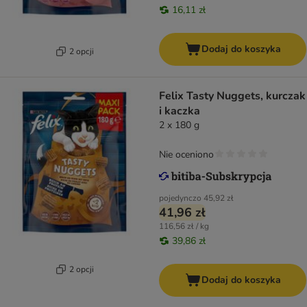
16,11 zł
Dodaj do koszyka
2 opcji
Felix Tasty Nuggets, kurczak
i kaczka
2 x 180 g
Nie oceniono
pojedynczo
45,92 zł
41,96 zł
116,56 zł / kg
39,86 zł
2 opcji
Dodaj do koszyka