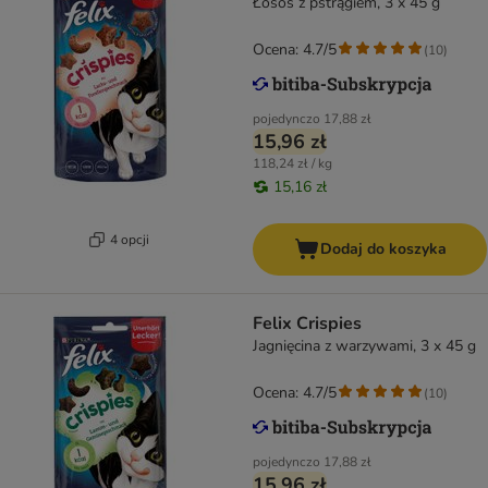
Łosoś z pstrągiem, 3 x 45 g
Ocena: 4.7/5
(
10
)
pojedynczo
17,88 zł
15,96 zł
118,24 zł / kg
15,16 zł
4 opcji
Dodaj do koszyka
Felix Crispies
Jagnięcina z warzywami, 3 x 45 g
Ocena: 4.7/5
(
10
)
pojedynczo
17,88 zł
15,96 zł