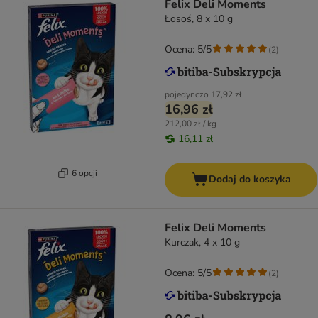
Felix Deli Moments
Łosoś, 8 x 10 g
Ocena: 5/5
(
2
)
pojedynczo
17,92 zł
16,96 zł
212,00 zł / kg
16,11 zł
6 opcji
Dodaj do koszyka
Felix Deli Moments
Kurczak, 4 x 10 g
Ocena: 5/5
(
2
)