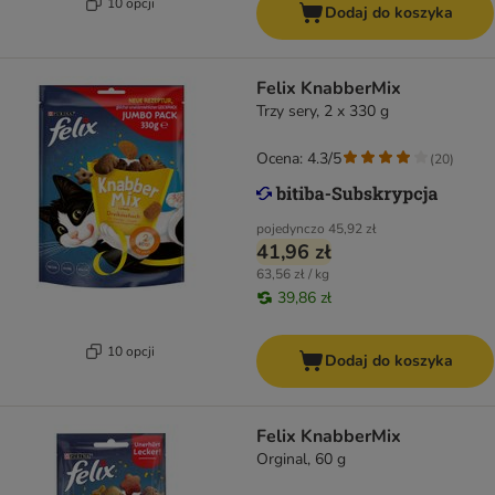
10 opcji
Dodaj do koszyka
Felix KnabberMix
Trzy sery, 2 x 330 g
Ocena: 4.3/5
(
20
)
pojedynczo
45,92 zł
41,96 zł
63,56 zł / kg
39,86 zł
10 opcji
Dodaj do koszyka
Felix KnabberMix
Orginal, 60 g