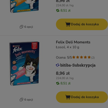
8,96 zł
224,00 zł / kg
8,51 zł
Dodaj do koszyka
6 opcji
Felix Deli Moments
Łosoś, 4 x 10 g
Ocena: 5/5
(
2
)
8,96 zł
224,00 zł / kg
8,51 zł
Dodaj do koszyka
6 opcji