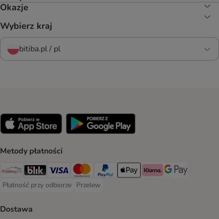
Okazje
Wybierz kraj
bitiba.pl / pl
Metody płatności
Przelewy24 Payment Method
Blik Payment Method
VISA Payment Method
MasterCard Payment Method
PayPal Payment Method
Apple Pay Payment Method
Klarna Payment Method
Google Pay Paym
Płatność przy odbiorze
Przelew
Płatność przy odbiorze Payment Method
Przelew Payment Method
Dostawa