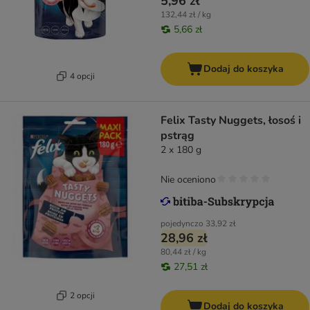
5,96 zł
132,44 zł / kg
5,66 zł
Dodaj do koszyka
4 opcji
Felix Tasty Nuggets, łosoś i
pstrąg
2 x 180 g
Nie oceniono
pojedynczo
33,92 zł
28,96 zł
80,44 zł / kg
27,51 zł
2 opcji
Dodaj do koszyka