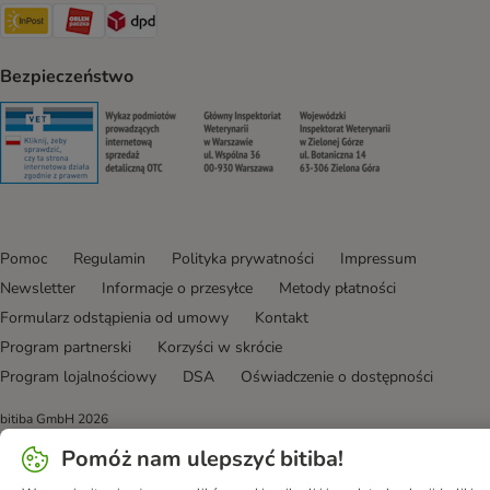
InPost Shipping Method
ORLEN Paczka. Shipping Method
DPD Shipping Method
Bezpieczeństwo
Security
Security
Security
Security
Pomoc
Regulamin
Polityka prywatności
Impressum
Newsletter
Informacje o przesyłce
Metody płatności
Formularz odstąpienia od umowy
Kontakt
Program partnerski
Korzyści w skrócie
Program lojalnościowy
DSA
Oświadczenie o dostępności
bitiba GmbH
2026
Pomóż nam ulepszyć bitiba!