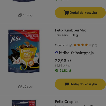
Dodaj do koszyka
10 opcji
Felix KnabberMix
Trzy sery, 330 g
Ocena: 4.3/5
(
20
)
22,96 zł
69,56 zł / kg
21,81 zł
Dodaj do koszyka
10 opcji
Felix Crispies