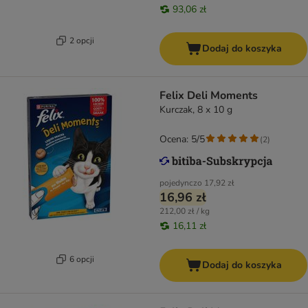
93,06 zł
2 opcji
Dodaj do koszyka
Felix Deli Moments
Kurczak, 8 x 10 g
Ocena: 5/5
(
2
)
pojedynczo
17,92 zł
16,96 zł
212,00 zł / kg
16,11 zł
6 opcji
Dodaj do koszyka