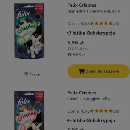
Felix Crispies
Jagnięcina z warzywami, 45 g
Ocena: 4.7/5
(
10
)
5,96 zł
132,44 zł / kg
5,66 zł
Dodaj do koszyka
4 opcji
Felix Crispies
Łosoś z pstrągiem, 45 g
Ocena: 4.7/5
(
10
)