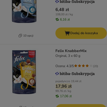
6,48 zł
108,00 zł / kg
6,16 zł
Dodaj do koszyka
10 opcji
Felix KnabberMix
Orginal, 3 x 60 g
Ocena: 4.3/5
(
20
)
pojedynczo
19,44 zł
17,96 zł
99,76 zł / kg
17,06 zł