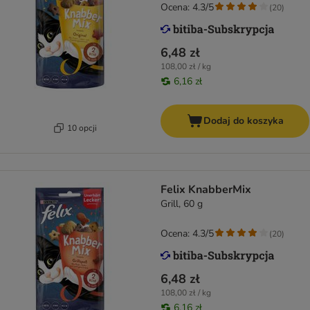
Ocena: 4.3/5
(
20
)
6,48 zł
108,00 zł / kg
6,16 zł
Dodaj do koszyka
10 opcji
Felix KnabberMix
Grill, 60 g
Ocena: 4.3/5
(
20
)
6,48 zł
108,00 zł / kg
6,16 zł