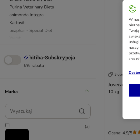
Purina Veterinary Diets
animonda Integra
W nasz
Kattovit
niezbę
beaphar - Special Diet
Twoją 
zwięks
Yarrah
usługi
naszym
przetw
Odkłaczające
znaleź
Układ trawienny
5% rabatu
Układ moczowy i nerki
Dostos
3 opcji
Skóra i sierść
Josera Catelu
Dla wykastrowanych kotów
Marka
10 kg
Karmy bezzbożowe
Karmy light
Wyszukaj
Karmy organiczne
Karmy dla kociąt
(
3
)
Ocena: 4.9/5