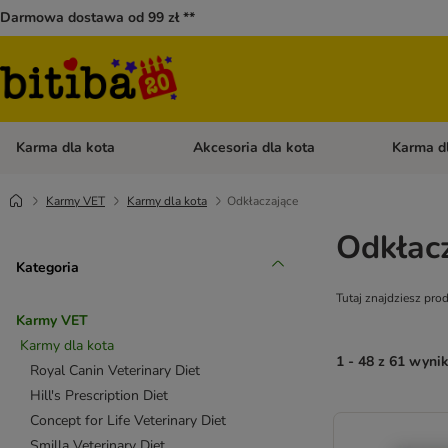
Darmowa dostawa od 99 zł **
Karma dla kota
Akcesoria dla kota
Karma d
Otwórz menu kategorii: Karma dla kota
Otwórz menu
Karmy VET
Karmy dla kota
Odkłaczające
Odkłac
Kategoria
Tutaj znajdziesz pro
Karmy VET
Karmy dla kota
1 - 48 z 61 wyni
Royal Canin Veterinary Diet
Hill's Prescription Diet
Concept for Life Veterinary Diet
Smilla Veterinary Diet