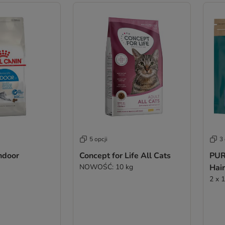
5 opcji
3 
ndoor
Concept for Life All Cats
PUR
NOWOŚĆ: 10 kg
Hair
2 x 1