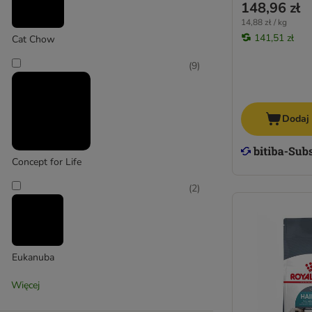
148,96 zł
14,88 zł / kg
141,51 zł
Cat Chow
(
9
)
Dodaj
Concept for Life
(
2
)
Eukanuba
(
4
)
Więcej