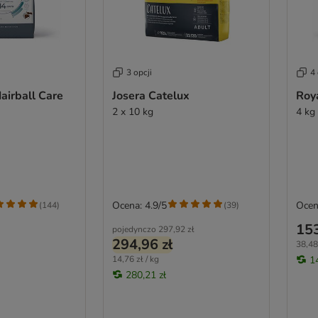
3 opcji
4 
airball Care
Josera Catelux
Roya
2 x 10 kg
4 kg
Ocena: 4.9/5
Ocen
(
144
)
(
39
)
153
pojedynczo
297,92 zł
294,96 zł
38,48 
14,76 zł / kg
1
280,21 zł