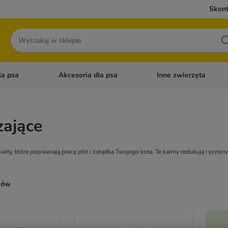
Skont
Szukaj
la psa
Akcesoria dla psa
Inne zwierzęta
 kategorii: Akcesoria dla kota
Otwórz menu kategorii: Karma dla psa
Otwórz menu kategorii: A
zające
dukty, które poprawiają pracę jelit i żołądka Twojego kota. Te karmy redukują i prze
ków