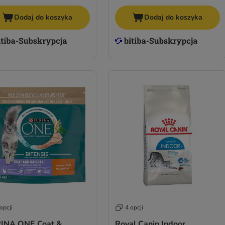
Dodaj do koszyka
Dodaj do koszyka
opcji
4 opcji
INA ONE Coat &
Royal Canin Indoor