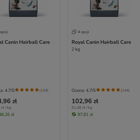
opcji
4 opcji
l Canin Hairball Care
Royal Canin Hairball Care
2 kg
a: 4.7/5
Ocena: 4.7/5
(
144
)
(
144
)
,96 zł
102,96 zł
zł / kg
51,48 zł / kg
46,26 zł
97,81 zł