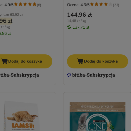
a: 4.9/5
Ocena: 4.3/5
(
8
)
(
23
)
144,96 zł
ynczo
63,92 zł
96 zł
14,48 zł / kg
zł / kg
137,71 zł
8,86 zł
Dodaj do koszyka
Dodaj do koszyka