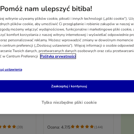
Pomóż nam ulepszyć bitiba!
ej witrynie używamy plików cookie, pikseli i innych technologii („pliki cookie”). 
dnych plików cookie, aby umożliwić Ci przeglądanie i robienie zakupów w naszej wi
zgodą możemy włączyć wydajnościowe, funkcjonalne i marketingowe pliki cookie, 
zyć komfort korzystania z naszej witryny internetowej i wyświetlać odpowiednie pro
 oraz personalizować reklamy. Możesz wprowadzić zmiany w dowolnym momencie
 centrum preferencji („Dostosuj ustawienia”). Więcej informacji o osobie odpowiedz
arzanie Twoich danych, przetwarzanych danych osobowych oraz celu przetwarzan
ć w Centrum Preferencji
Polityka prywatności
uj ustawienia
4 opcji
x
Royal Canin Hairball Care
Zaakceptuj i kontynuuj
400 g
Tylko niezbędne pliki cookie
Po
Ocena: 4.7/5
(
39
)
(
144
)