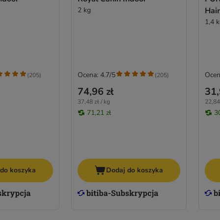
2 kg
Hair
1,4 
Ocena: 4.7/5
Ocen
(
205
)
(
205
)
74,96 zł
31,
37,48 zł / kg
22,84 
71,21 zł
3
 do koszyka
Dodaj do koszyka