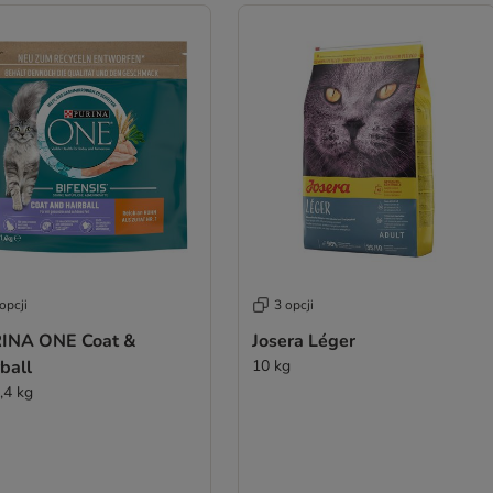
opcji
3 opcji
INA ONE Coat &
Josera Léger
ball
10 kg
,4 kg