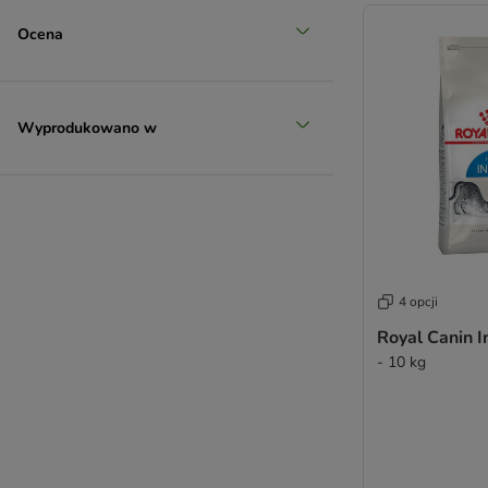
Ocena
Wyprodukowano w
4 opcji
Royal Canin I
- 10 kg