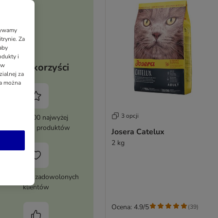
Używamy
trynie. Za
aby
dukty i
Twoje korzyści
 w
ialnej za
ia można
3 opcji
Ponad 8000 najwyżej
ocenianych produktów
Josera Catelux
2 kg
nad milion zadowolonych
klientów
Ocena: 4.9/5
(
39
)