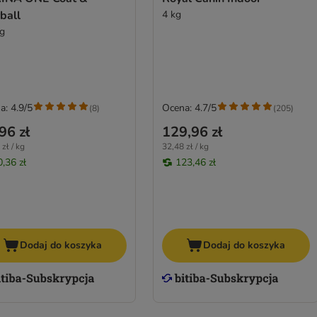
ball
4 kg
kg
a: 4.9/5
Ocena: 4.7/5
(
8
)
(
205
)
96 zł
129,96 zł
zł / kg
32,48 zł / kg
0,36 zł
123,46 zł
Dodaj do koszyka
Dodaj do koszyka