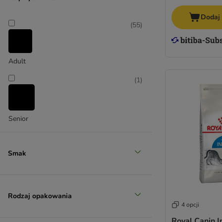
Dodaj
(
55
)
Adult
(
1
)
Senior
Smak
Rodzaj opakowania
4 opcji
Royal Canin I