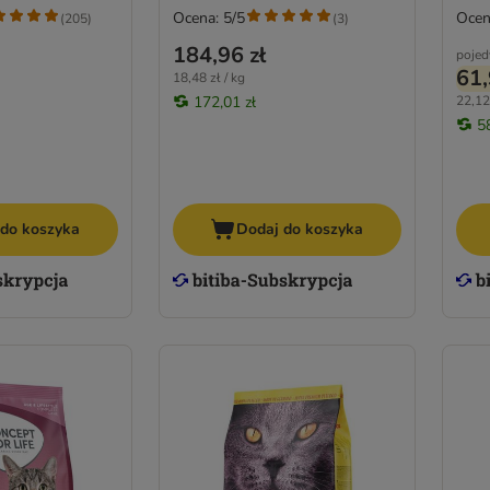
Ocena: 5/5
Ocen
(
205
)
(
3
)
184,96 zł
pojed
61,
18,48 zł / kg
172,01 zł
22,12 
5
 do koszyka
Dodaj do koszyka