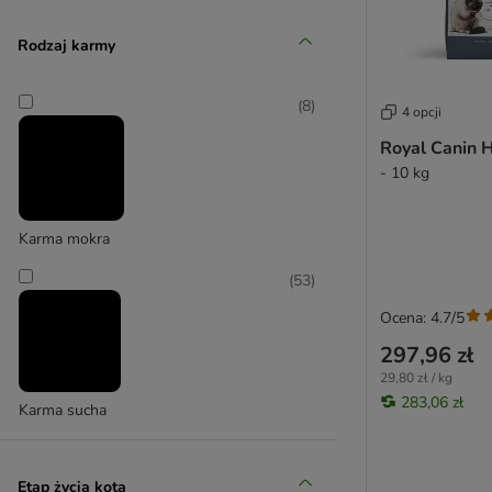
IAMS
Rodzaj karmy
(
6
)
(
8
)
4 opcji
Royal Canin H
Josera
- 10 kg
(
2
)
Karma mokra
(
53
)
Pro Plan
Ocena: 4.7/5
297,96 zł
29,80 zł / kg
283,06 zł
Karma sucha
Etap życia kota