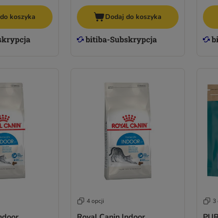
 do koszyka
Dodaj do koszyka
4 opcji
3 
ndoor
Royal Canin Indoor
PUR