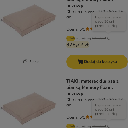
beżowy
Dł. x szer. x wys.: 120 x 90 x 19
cm
Najniższa cena w
ciągu 30 dni
przed obniżką
Ocena: 5/5
(
5
)
-25%
wcześniej
504,96 zł
378,72 zł
3 opcji
Dodaj do koszyka
TIAKI, materac dla psa z
pianką Memory Foam,
beżowy
Dł. x szer. x wys.: 100 x 70 x 18
cm
Najniższa cena w
ciągu 30 dni
przed obniżką
Ocena: 5/5
(
5
)
-25%
wcześniej
364,96 zł