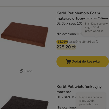
Kerbl Pet Memory Foam
materac ortopedyczny Oliver
Dł. 60 x szer. 100 x wys. 8 cm
Najniższa cena w
ciągu 30 dni
przed obniżką
Nie oceniono
-15.01%
wcześniej
264,96 zł
225,20 zł
Dodaj do koszyka
3 opcji
Kerbl Pet wielofunkcyjny
materac
Dł. x szer. x wys.: 72 x 50 x 5 cm
Najniższa cena w
ciągu 30 dni
przed obniżką
Nie oceniono