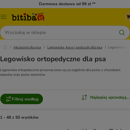
Darmowa dostawa od 99 zł **
Menu
katalogu
Szukaj
Akcesoria dla psa
Legowiska, koce i poduszki dla psa
Legowisko or
Legowisko ortopedyczne dla psa
Legowiska ortopedyczne przeznaczone są szczególnie dla psów z chorobami
stawów oraz psów seniorów.
Najlepiej sprzedające
Filtruj według
1 - 48 z 50 wyników