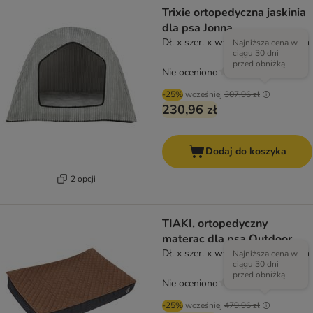
Trixie ortopedyczna jaskinia
dla psa Jonna
Dł. x szer. x wys.: 75 x 55 x 55 cm
Najniższa cena w
ciągu 30 dni
przed obniżką
Nie oceniono
-25%
wcześniej
307,96 zł
230,96 zł
Dodaj do koszyka
2 opcji
TIAKI, ortopedyczny
materac dla psa Outdoor
Dł. x szer. x wys.: 90 x 60 x 15 cm
Najniższa cena w
ciągu 30 dni
przed obniżką
Nie oceniono
-25%
wcześniej
479,96 zł