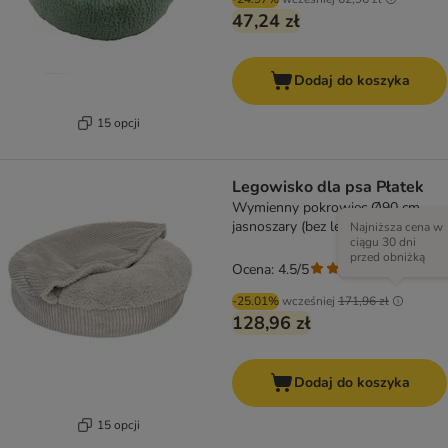
47,24 zł
Dodaj do koszyka
15 opcji
Legowisko dla psa Płatek
Wymienny pokrowiec Ø90 cm,
jasnoszary (bez legowiska)
Najniższa cena w
ciągu 30 dni
przed obniżką
Ocena: 4.5/5
(
207
)
-25.01%
wcześniej
171,96 zł
128,96 zł
Dodaj do koszyka
15 opcji