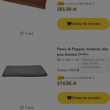
-20%
wcześniej
351,96 zł
281,56 zł
Dodaj do koszyka
3 opcji
Pawz & Pepper materac dla
psa Aurora Ortho
Dł. x szer. x wys.: 120 x 85 x 5 cm
Najniższa cena w
ciągu 30 dni
przed obniżką
Ocena: 4.6/5
(
22
)
-10%
wcześniej
193,96 zł
174,56 zł
Dodaj do koszyka
3 opcji