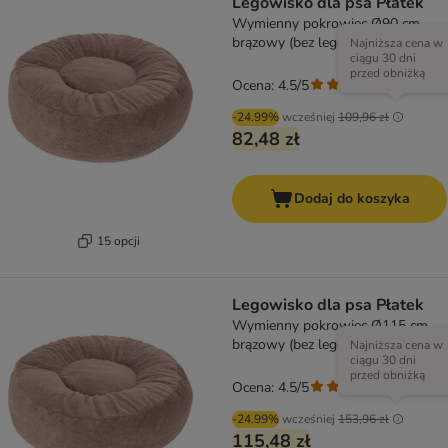
Legowisko dla psa Płatek
Wymienny pokrowiec Ø90 cm,
brązowy (bez legowiska)
Najniższa cena w
ciągu 30 dni
przed obniżką
Ocena: 4.5/5
(
207
)
-24.99%
wcześniej
109,96 zł
82,48 zł
Dodaj do koszyka
15 opcji
Legowisko dla psa Płatek
Wymienny pokrowiec Ø115 cm,
brązowy (bez legowiska)
Najniższa cena w
ciągu 30 dni
przed obniżką
Ocena: 4.5/5
(
207
)
-24.99%
wcześniej
153,96 zł
115,48 zł