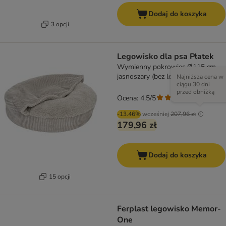
Dodaj do koszyka
3 opcji
Legowisko dla psa Płatek
Wymienny pokrowiec Ø115 cm,
jasnoszary (bez legowiska)
Najniższa cena w
ciągu 30 dni
przed obniżką
Ocena: 4.5/5
(
207
)
-13.46%
wcześniej
207,96 zł
179,96 zł
Dodaj do koszyka
15 opcji
Ferplast legowisko Memor-
One