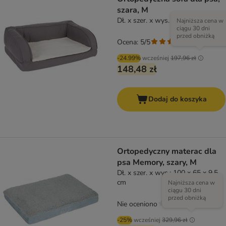
szara, M
Dł. x szer. x wys. 90 x 60 x 30 cm
Najniższa cena w
ciągu 30 dni
przed obniżką
Ocena: 5/5
(
3
)
-24.99%
wcześniej
197,96 zł
148,48 zł
Dodaj do koszyka
Ortopedyczny materac dla
psa Memory, szary, M
Dł. x szer. x wys.: 100 x 65 x 9,5
cm
Najniższa cena w
ciągu 30 dni
przed obniżką
Nie oceniono
-25%
wcześniej
329,96 zł