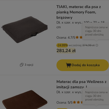
TIAKI, materac dla psa z
pianką Memory Foam,
brązowy
Dł. x szer. x wys.: 100 x 70 x 18
cm
Najniższa cena w
ciągu 30 dni
przed obniżką
Ocena: 4.7/5
(
6
)
-24.99%
wcześniej
374,96 zł
281,24 zł
3 opcji
Dodaj do koszyka
Materac dla psa Wellness z
imitacji zamszu, L
Dł. x szer. x wys.: 100 x 70 x 6 cm
Najniższa cena w
ciągu 30 dni
przed obniżką
Ocena: 5/5
(
2
)