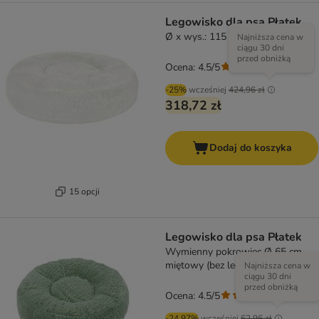
Legowisko dla psa Płatek
Ø x wys.: 115 x 22 cm
Najniższa cena w
ciągu 30 dni
przed obniżką
Ocena: 4.5/5
(
207
)
-25%
wcześniej
424,96 zł
318,72 zł
Dodaj do koszyka
15 opcji
Legowisko dla psa Płatek
Wymienny pokrowiec Ø 65 cm,
miętowy (bez legowiska)
Najniższa cena w
ciągu 30 dni
przed obniżką
Ocena: 4.5/5
(
207
)
-24.97%
wcześniej
62,96 zł