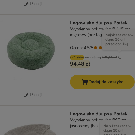
15 opcji
Legowisko dla psa Płatek
Wymienny pokrowiec Ø 115 cm,
miętowy (bez legowiska)
Najniższa cena w
ciągu 30 dni
przed obniżką
Ocena: 4.5/5
(
207
)
-24.99%
wcześniej
125,96 zł
94,48 zł
Dodaj do koszyka
15 opcji
Legowisko dla psa Płatek
Wymienny pokrowiec Ø65 cm,
jasnoszary (bez legowiska)
Najniższa cena w
ciągu 30 dni