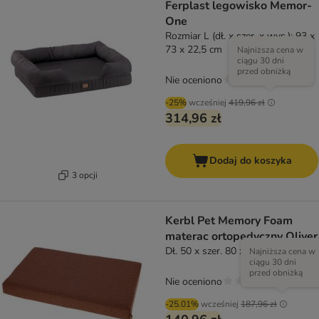
Ferplast legowisko Memor-
One
Rozmiar L (dł. x szer. x wys.): 93 x
73 x 22,5 cm
Najniższa cena w
ciągu 30 dni
przed obniżką
Nie oceniono
-25%
wcześniej
419,96 zł
314,96 zł
Dodaj do koszyka
3 opcji
Kerbl Pet Memory Foam
materac ortopedyczny Oliver
Dł. 50 x szer. 80 x wys. 8 cm
Najniższa cena w
ciągu 30 dni
przed obniżką
Nie oceniono
-25.01%
wcześniej
187,96 zł