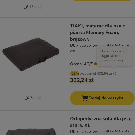
15 opcji
TIAKI, materac dla psa z
pianką Memory Foam,
brązowy
Dł. x szer. x wys.: 120 x 90 x 19
cm
Najniższa cena w
ciągu 30 dni
przed obniżką
Ocena: 4.7/5
(
6
)
-25%
wcześniej
402,96 zł
302,24 zł
3 opcji
Dodaj do koszyka
Ortopedyczna sofa dla psa,
szara, XL
Dł. x szer. x wys.: 140 x 80 x 32