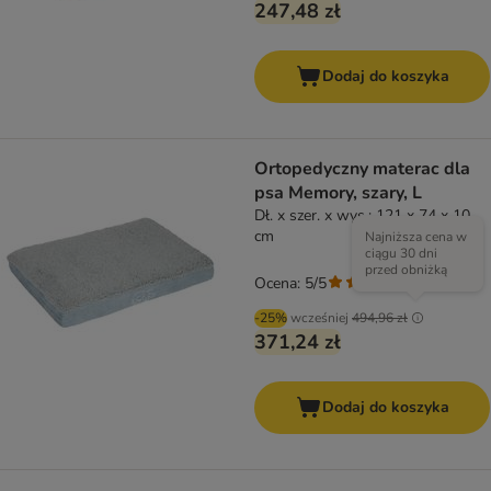
247,48 zł
Dodaj do koszyka
Ortopedyczny materac dla
psa Memory, szary, L
Dł. x szer. x wys.: 121 x 74 x 10
cm
Najniższa cena w
ciągu 30 dni
przed obniżką
Ocena: 5/5
(
1
)
-25%
wcześniej
494,96 zł
371,24 zł
Dodaj do koszyka