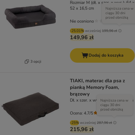
Rozmiar M (dł. x szer. x wys.): 64 x
52 x 16,5 cm
Najniższa cena w
ciągu 30 dni
przed obniżką
Nie oceniono
-25.01%
wcześniej
199,96 zł
149,96 zł
Dodaj do koszyka
3 opcji
TIAKI, materac dla psa z
pianką Memory Foam,
brązowy
Dł. x szer. x wys.: 80 x 60 x 17 cm
Najniższa cena w
ciągu 30 dni
przed obniżką
Ocena: 4.7/5
(
6
)
-25%
wcześniej
287,96 zł
215,96 zł