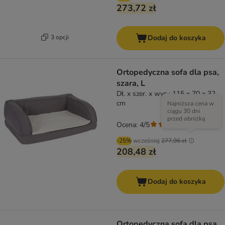
273,72 zł
3 opcji
Dodaj do koszyka
Ortopedyczna sofa dla psa,
szara, L
Dł. x szer. x wys.: 115 x 70 x 32
cm
Najniższa cena w
ciągu 30 dni
przed obniżką
Ocena: 4/5
(
1
)
-25%
wcześniej
277,96 zł
208,48 zł
Dodaj do koszyka
Ortopedyczna sofa dla psa,