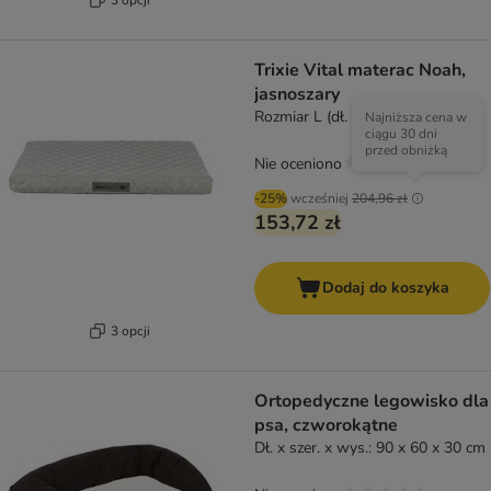
Trixie Vital materac Noah,
jasnoszary
Rozmiar L (dł. x szer.): 90 × 65 cm
Najniższa cena w
ciągu 30 dni
przed obniżką
Nie oceniono
-25%
wcześniej
204,96 zł
153,72 zł
Dodaj do koszyka
3 opcji
Ortopedyczne legowisko dla
psa, czworokątne
Dł. x szer. x wys.: 90 x 60 x 30 cm