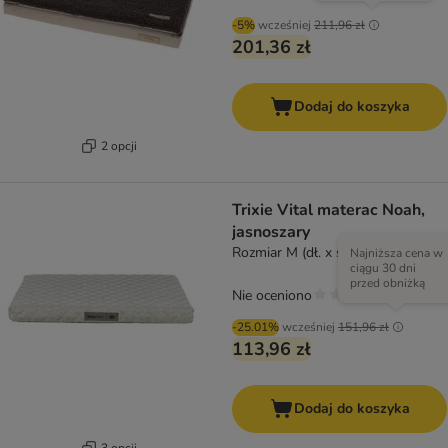
-5%
wcześniej
211,96 zł
201,36 zł
Dodaj do koszyka
2 opcji
Trixie Vital materac Noah,
jasnoszary
Rozmiar M (dł. x szer.): 75 × 55 cm
Najniższa cena w
ciągu 30 dni
przed obniżką
Nie oceniono
-25.01%
wcześniej
151,96 zł
113,96 zł
Dodaj do koszyka
3 opcji