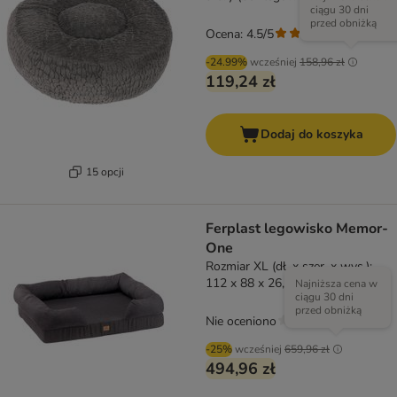
ciągu 30 dni
przed obniżką
Ocena: 4.5/5
(
207
)
-24.99%
wcześniej
158,96 zł
119,24 zł
Dodaj do koszyka
15 opcji
Ferplast legowisko Memor-
One
Rozmiar XL (dł. x szer. x wys.):
112 x 88 x 26,5 cm
Najniższa cena w
ciągu 30 dni
przed obniżką
Nie oceniono
-25%
wcześniej
659,96 zł
494,96 zł