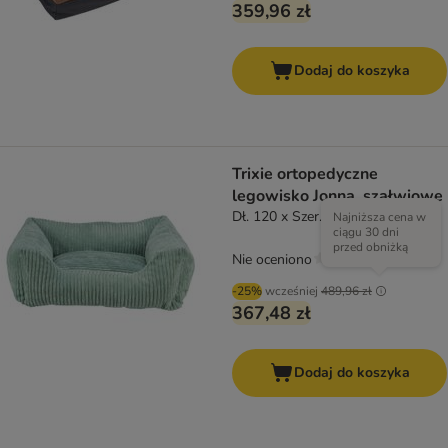
359,96 zł
Dodaj do koszyka
Trixie ortopedyczne
legowisko Jonna, szałwiowe
Dł. 120 x Szer. 80 cm
Najniższa cena w
ciągu 30 dni
przed obniżką
Nie oceniono
-25%
wcześniej
489,96 zł
367,48 zł
Dodaj do koszyka