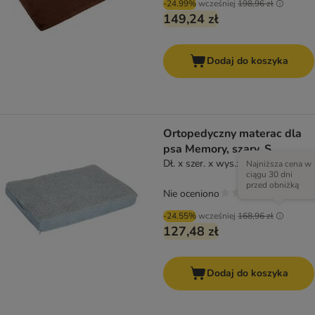
-24.99%
wcześniej
198,96 zł
149,24 zł
Dodaj do koszyka
Ortopedyczny materac dla
psa Memory, szary, S
Dł. x szer. x wys.: 72 x 52 x 9 cm
Najniższa cena w
ciągu 30 dni
przed obniżką
Nie oceniono
-24.55%
wcześniej
168,96 zł
127,48 zł
Dodaj do koszyka