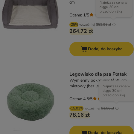
cm
Najniższa cena w
ciągu 30 dni
przed obniżką
Ocena: 1/5
(
1
)
-25%
wcześniej
352,96 zł
264,72 zł
Dodaj do koszyka
Legowisko dla psa Płatek
Wymienny pokrowiec Ø 90 cm,
miętowy (bez legowiska)
Najniższa cena w
ciągu 30 dni
przed obniżką
Ocena: 4.5/5
(
207
)
-15.01%
wcześniej
91,96 zł
78,16 zł
Dodaj do koszyka