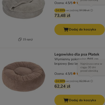
przed obniżką
Ocena: 4.5/5
(
207
)
-24.99%
wcześniej
97,96 zł
73,48 zł
Dodaj do koszyka
15 opcji
Legowisko dla psa Płatek
Wymienny pokrowiec Ø65 cm,
brązowy (bez legowiska)
Najniższa cena w
ciągu 30 dni
przed obniżką
Ocena: 4.5/5
(
207
)
-24.98%
wcześniej
82,96 zł
62,24 zł
Dodaj do koszyka