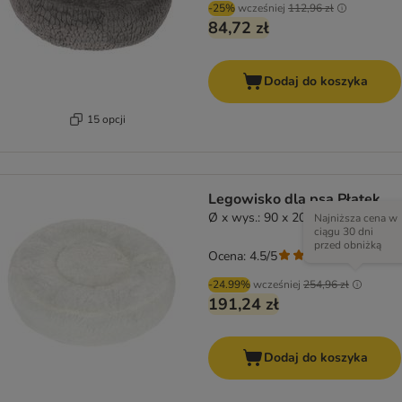
-25%
wcześniej
112,96 zł
84,72 zł
Dodaj do koszyka
15 opcji
Legowisko dla psa Płatek
Ø x wys.: 90 x 20 cm
Najniższa cena w
ciągu 30 dni
przed obniżką
Ocena: 4.5/5
(
207
)
-24.99%
wcześniej
254,96 zł
191,24 zł
Dodaj do koszyka