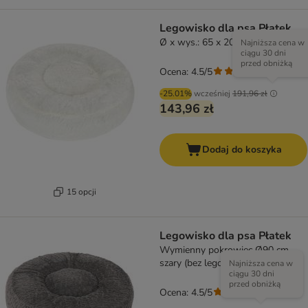
Legowisko dla psa Płatek
Ø x wys.: 65 x 20 cm
Najniższa cena w
ciągu 30 dni
przed obniżką
Ocena: 4.5/5
(
207
)
-25.01%
wcześniej
191,96 zł
143,96 zł
Dodaj do koszyka
15 opcji
Legowisko dla psa Płatek
Wymienny pokrowiec Ø90 cm,
szary (bez legowiska)
Najniższa cena w
ciągu 30 dni
przed obniżką
Ocena: 4.5/5
(
207
)