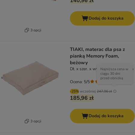
140,96 zł
Dodaj do koszyka
3 opcji
TIAKI, materac dla psa z
pianką Memory Foam,
beżowy
Dł. x szer. x wys.: 80 x 60 x 17 cm
Najniższa cena w
ciągu 30 dni
przed obniżką
Ocena: 5/5
(
5
)
-25%
wcześniej
247,96 zł
185,96 zł
Dodaj do koszyka
3 opcji