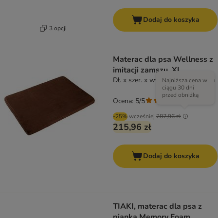
Dodaj do koszyka
3 opcji
Materac dla psa Wellness z
imitacji zamszu, XL
Dł. x szer. x wys.: 120 x 90 x 6 cm
Najniższa cena w
ciągu 30 dni
przed obniżką
Ocena: 5/5
(
1
)
-25%
wcześniej
287,96 zł
215,96 zł
Dodaj do koszyka
TIAKI, materac dla psa z
pianką Memory Foam,