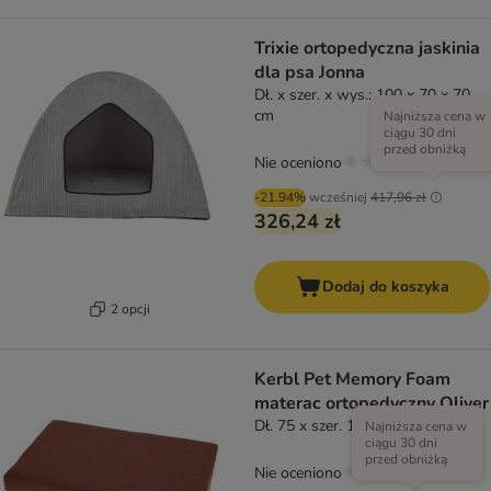
Trixie ortopedyczna jaskinia
dla psa Jonna
Dł. x szer. x wys.: 100 x 70 x 70
cm
Najniższa cena w
ciągu 30 dni
przed obniżką
Nie oceniono
-21.94%
wcześniej
417,96 zł
326,24 zł
Dodaj do koszyka
2 opcji
Kerbl Pet Memory Foam
materac ortopedyczny Oliver
Dł. 75 x szer. 115 x wys. 8 cm
Najniższa cena w
ciągu 30 dni
przed obniżką
Nie oceniono