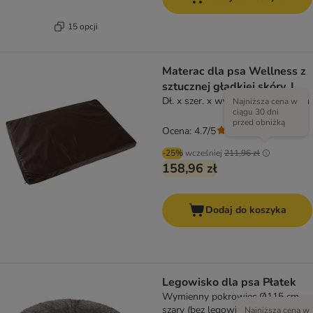
15 opcji
Materac dla psa Wellness z
sztucznej gładkiej skóry, L
Dł. x szer. x wys.: 100 x 70 x 6 cm
Najniższa cena w
ciągu 30 dni
przed obniżką
Ocena: 4.7/5
(
3
)
-25%
wcześniej
211,96 zł
158,96 zł
Dodaj do koszyka
Legowisko dla psa Płatek
Wymienny pokrowiec Ø115 cm,
szary (bez legowiska)
Najniższa cena w