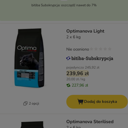
bitiba Subskrypcja: oszczędź nawet do 7%
Optimanova Light
2 x 6 kg
Nie oceniono
pojedynczo
245,92 zł
239,96 zł
20,00 zł / kg
227,96 zł
Dodaj do koszyka
2 opcji
Optimanova Sterilised
2 x 6 kg