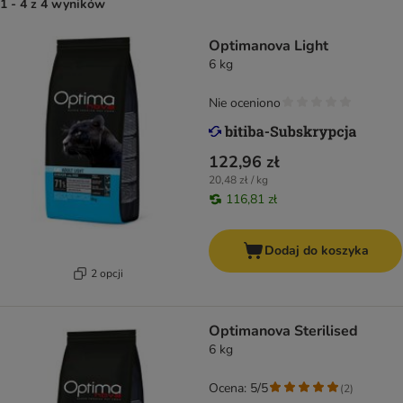
1 - 4 z 4 wyników
Optimanova Light
6 kg
Nie oceniono
122,96 zł
20,48 zł / kg
116,81 zł
Dodaj do koszyka
2 opcji
Optimanova Sterilised
6 kg
Ocena: 5/5
(
2
)