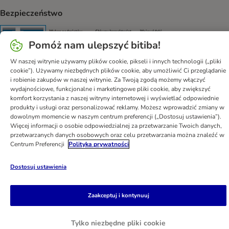
Bezpieczeństwo
Security
Security
Security
Security
Pomóż nam ulepszyć bitiba!
W naszej witrynie używamy plików cookie, pikseli i innych technologii („pliki
cookie”). Używamy niezbędnych plików cookie, aby umożliwić Ci przeglądanie
i robienie zakupów w naszej witrynie. Za Twoją zgodą możemy włączyć
wydajnościowe, funkcjonalne i marketingowe pliki cookie, aby zwiększyć
Pomoc
Regulamin
Polityka prywatności
Impressum
komfort korzystania z naszej witryny internetowej i wyświetlać odpowiednie
produkty i usługi oraz personalizować reklamy. Możesz wprowadzić zmiany w
Newsletter
Informacje o przesyłce
Metody płatności
dowolnym momencie w naszym centrum preferencji („Dostosuj ustawienia”).
Formularz odstąpienia od umowy
Kontakt
Więcej informacji o osobie odpowiedzialnej za przetwarzanie Twoich danych,
przetwarzanych danych osobowych oraz celu przetwarzania można znaleźć w
Program partnerski
Korzyści w skrócie
Centrum Preferencji
Polityka prywatności
Program lojalnościowy
DSA
Oświadczenie o dostępności
Dostosuj ustawienia
bitiba GmbH
2026
Zaakceptuj i kontynuuj
Tylko niezbędne pliki cookie