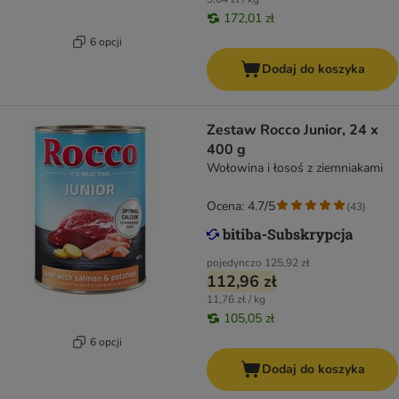
172,01 zł
6 opcji
Dodaj do koszyka
Zestaw Rocco Junior, 24 x
400 g
Wołowina i łosoś z ziemniakami
Ocena: 4.7/5
(
43
)
pojedynczo
125,92 zł
112,96 zł
11,76 zł / kg
105,05 zł
6 opcji
Dodaj do koszyka