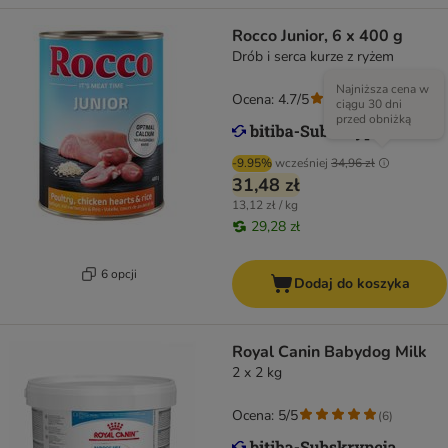
Rocco Junior, 6 x 400 g
Drób i serca kurze z ryżem
Najniższa cena w
Ocena: 4.7/5
(
43
)
ciągu 30 dni
przed obniżką
-9.95%
wcześniej
34,96 zł
31,48 zł
13,12 zł / kg
29,28 zł
6 opcji
Dodaj do koszyka
Royal Canin Babydog Milk
2 x 2 kg
Ocena: 5/5
(
6
)