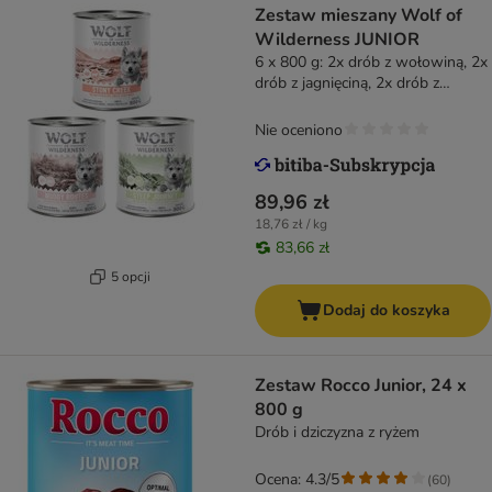
Zestaw mieszany Wolf of
Wilderness JUNIOR
6 x 800 g: 2x drób z wołowiną, 2x
drób z jagnięciną, 2x drób z
wieprzowiną
Nie oceniono
89,96 zł
18,76 zł / kg
83,66 zł
5 opcji
Dodaj do koszyka
Zestaw Rocco Junior, 24 x
800 g
Drób i dziczyzna z ryżem
Ocena: 4.3/5
(
60
)