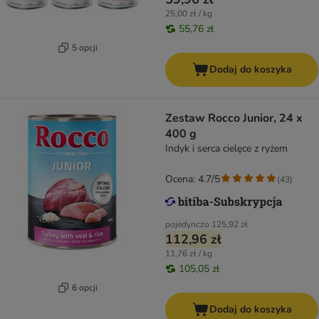
25,00 zł / kg
55,76 zł
5 opcji
Dodaj do koszyka
Zestaw Rocco Junior, 24 x
400 g
Indyk i serca cielęce z ryżem
Ocena: 4.7/5
(
43
)
pojedynczo
125,92 zł
112,96 zł
11,76 zł / kg
105,05 zł
6 opcji
Dodaj do koszyka