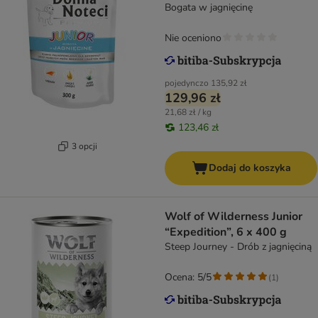
Bogata w jagnięcinę
Nie oceniono
pojedynczo
135,92 zł
129,96 zł
21,68 zł / kg
123,46 zł
3 opcji
Dodaj do koszyka
Wolf of Wilderness Junior
“Expedition”, 6 x 400 g
Steep Journey - Drób z jagnięciną
Ocena: 5/5
(
1
)