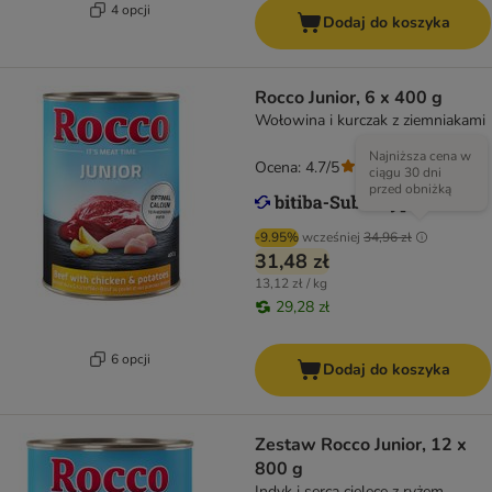
4 opcji
Dodaj do koszyka
Rocco Junior, 6 x 400 g
Wołowina i kurczak z ziemniakami
Najniższa cena w
Ocena: 4.7/5
(
43
)
ciągu 30 dni
przed obniżką
-9.95%
wcześniej
34,96 zł
31,48 zł
13,12 zł / kg
29,28 zł
6 opcji
Dodaj do koszyka
Zestaw Rocco Junior, 12 x
800 g
Indyk i serca cielęce z ryżem