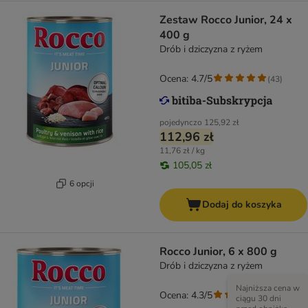
Zestaw Rocco Junior, 24 x
400 g
Drób i dziczyzna z ryżem
Ocena: 4.7/5
(
43
)
pojedynczo
125,92 zł
112,96 zł
11,76 zł / kg
105,05 zł
6 opcji
Dodaj do koszyka
Rocco Junior, 6 x 800 g
Drób i dziczyzna z ryżem
Najniższa cena w
Ocena: 4.3/5
(
60
)
ciągu 30 dni