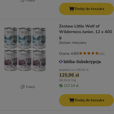
3 opcji
Dodaj do koszyka
Zestaw Little Wolf of
Wilderness Junior, 12 x 400
g
Zestaw mieszany
Ocena: 4.8/5
(
31
)
pojedynczo
135,92 zł
125,96 zł
26,24 zł / kg
117,14 zł
3 opcji
Dodaj do koszyka