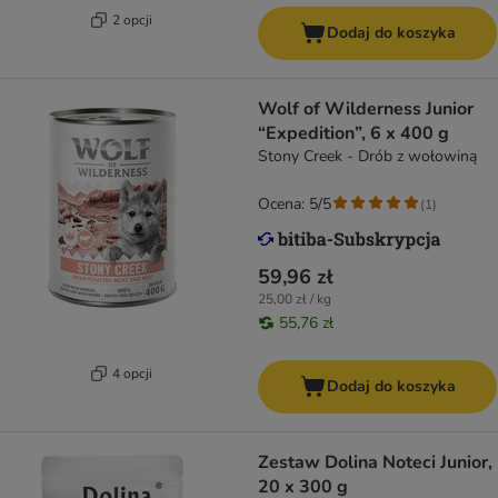
2 opcji
Dodaj do koszyka
Wolf of Wilderness Junior
“Expedition”, 6 x 400 g
Stony Creek - Drób z wołowiną
Ocena: 5/5
(
1
)
59,96 zł
25,00 zł / kg
55,76 zł
4 opcji
Dodaj do koszyka
Zestaw Dolina Noteci Junior,
20 x 300 g