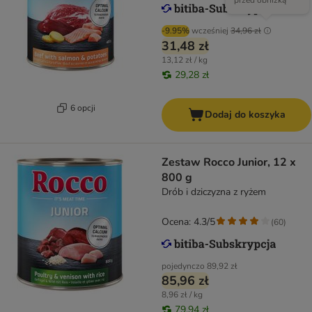
przed obniżką
-9.95%
wcześniej
34,96 zł
31,48 zł
13,12 zł / kg
29,28 zł
6 opcji
Dodaj do koszyka
Zestaw Rocco Junior, 12 x
800 g
Drób i dziczyzna z ryżem
Ocena: 4.3/5
(
60
)
pojedynczo
89,92 zł
85,96 zł
8,96 zł / kg
79,94 zł