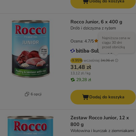
Dodaj do koszyka
Rocco Junior, 6 x 400 g
Drób i dziczyzna z ryżem
Najniższa cena w
Ocena: 4.7/5
(
43
)
ciągu 30 dni
przed obniżką
-9.95%
wcześniej
34,96 zł
31,48 zł
13,12 zł / kg
29,28 zł
6 opcji
Dodaj do koszyka
Zestaw Rocco Junior, 12 x
800 g
Wołowina i kurczak z ziemniakami