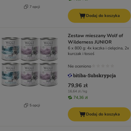
7 opcji
Dodaj do koszyka
Zestaw mieszany Wolf of
Wilderness JUNIOR
6 x 800 g: 4x kaczka i cielęcina, 2x
kurczak i łosoś
Nie oceniono
79,96 zł
16,64 zł / kg
74,36 zł
5 opcji
Dodaj do koszyka