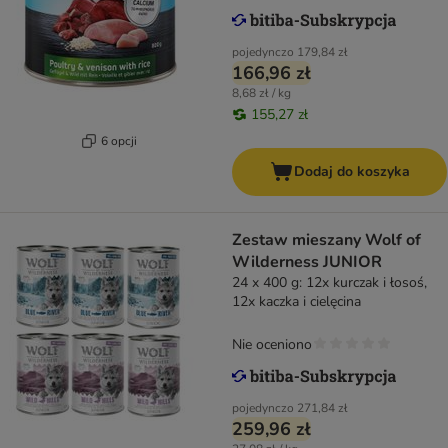
pojedynczo
179,84 zł
166,96 zł
8,68 zł / kg
155,27 zł
6 opcji
Dodaj do koszyka
Zestaw mieszany Wolf of
Wilderness JUNIOR
24 x 400 g: 12x kurczak i łosoś,
12x kaczka i cielęcina
Nie oceniono
pojedynczo
271,84 zł
259,96 zł