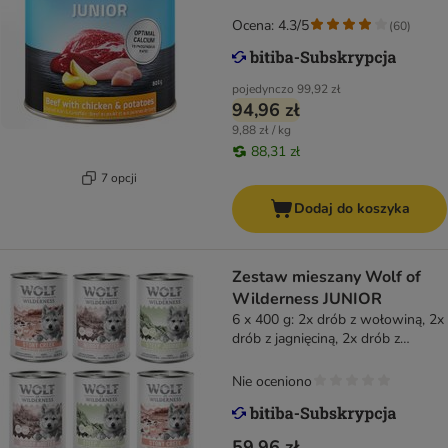
Ocena: 4.3/5
(
60
)
pojedynczo
99,92 zł
94,96 zł
9,88 zł / kg
88,31 zł
7 opcji
Dodaj do koszyka
Zestaw mieszany Wolf of
Wilderness JUNIOR
6 x 400 g: 2x drób z wołowiną, 2x
drób z jagnięciną, 2x drób z
wieprzowiną
Nie oceniono
59,96 zł