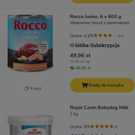
Rocco Junior, 6 x 800 g
Wołowina i łosoś z ziemniakami
Ocena: 4.3/5
(
60
)
49,96 zł
10,40 zł / kg
46,46 zł
Dodaj do koszyka
6 opcji
Royal Canin Babydog Milk
2 kg
Ocena: 5/5
(
6
)