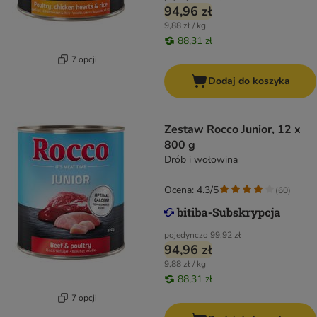
94,96 zł
9,88 zł / kg
88,31 zł
7 opcji
Dodaj do koszyka
Zestaw Rocco Junior, 12 x
800 g
Drób i wołowina
Ocena: 4.3/5
(
60
)
pojedynczo
99,92 zł
94,96 zł
9,88 zł / kg
88,31 zł
7 opcji