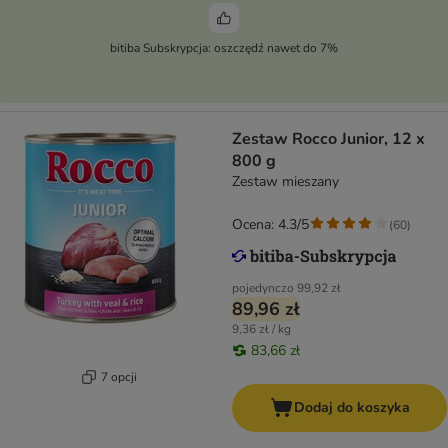
bitiba Subskrypcja: oszczędź nawet do 7%
Zestaw Rocco Junior, 12 x
800 g
Zestaw mieszany
Ocena: 4.3/5
(
60
)
pojedynczo
99,92 zł
89,96 zł
9,36 zł / kg
83,66 zł
7 opcji
Dodaj do koszyka