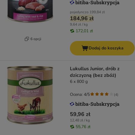
pojedynczo
199,84 zł
184,96 zł
9,64 zł / kg
172,01 zł
6 opcji
Dodaj do koszyka
Lukullus Junior, drób z
dziczyzną (bez zbóż)
6 x 800 g
Ocena: 4/5
(
4
)
59,96 zł
12,48 zł / kg
55,76 zł