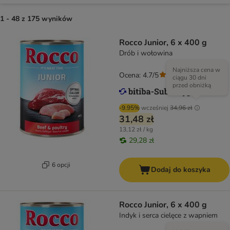
1 - 48 z 175 wyników
Rocco Junior, 6 x 400 g
Drób i wołowina
Najniższa cena w
Ocena: 4.7/5
(
43
)
ciągu 30 dni
przed obniżką
-9.95%
wcześniej
34,96 zł
31,48 zł
13,12 zł / kg
29,28 zł
6 opcji
Dodaj do koszyka
Rocco Junior, 6 x 400 g
Indyk i serca cielęce z wapniem