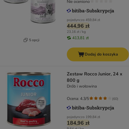
Nie oceniono
pojedynczo
459,84 zł
444,96 zł
23,16 zł / kg
413,81 zł
5 opcji
Dodaj do koszyka
Zestaw Rocco Junior, 24 x
800 g
Drób i wołowina
Ocena: 4.3/5
(
60
)
pojedynczo
199,84 zł
184,96 zł
9,64 zł / kg