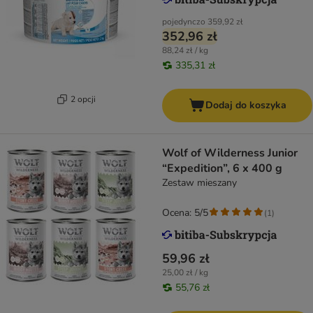
pojedynczo
359,92 zł
352,96 zł
88,24 zł / kg
335,31 zł
2 opcji
Dodaj do koszyka
Wolf of Wilderness Junior
“Expedition”, 6 x 400 g
Zestaw mieszany
Ocena: 5/5
(
1
)
59,96 zł
25,00 zł / kg
55,76 zł