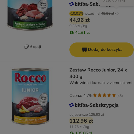
przed obniżką
-10.01%
wcześniej
49,96 zł
44,96 zł
9,36 zł / kg
41,81 zł
6 opcji
Dodaj do koszyka
Zestaw Rocco Junior, 24 x
400 g
Wołowina i kurczak z ziemniakami
Ocena: 4.7/5
(
43
)
pojedynczo
125,92 zł
112,96 zł
11,76 zł / kg
105,05 zł