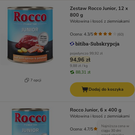
Zestaw Rocco Junior, 12 x
800 g
Wołowina i łosoś z ziemniakami
Ocena: 4.3/5
(
60
)
pojedynczo
99,92 zł
94,96 zł
9,88 zł / kg
88,31 zł
7 opcji
Dodaj do koszyka
Rocco Junior, 6 x 400 g
Wołowina i łosoś z ziemniakami
Najniższa cena w
Ocena: 4.7/5
(
43
)
ciągu 30 dni