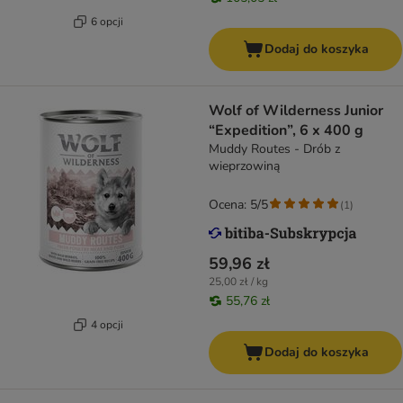
6 opcji
Dodaj do koszyka
Wolf of Wilderness Junior
“Expedition”, 6 x 400 g
Muddy Routes - Drób z
wieprzowiną
Ocena: 5/5
(
1
)
59,96 zł
25,00 zł / kg
55,76 zł
4 opcji
Dodaj do koszyka