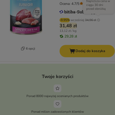
Najniższa cena w
Ocena: 4.7/5
(
43
)
ciągu 30 dni
przed obniżką
-9.95%
wcześniej
34,96 zł
31,48 zł
13,12 zł / kg
29,28 zł
6 opcji
Dodaj do koszyka
Twoje korzyści
Ponad 8000 najwyżej ocenianych produktów
Ponad milion zadowolonych klientów