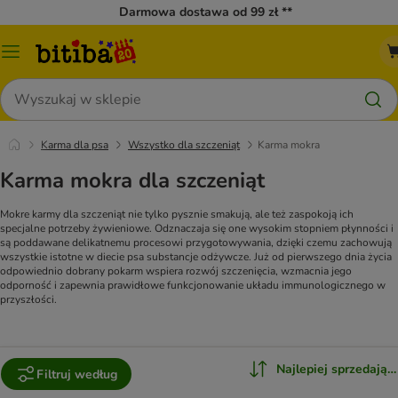
Darmowa dostawa od 99 zł **
Menu
katalogu
Szukaj
Karma dla psa
Wszystko dla szczeniąt
Karma mokra
Karma mokra dla szczeniąt
Mokre karmy dla szczeniąt nie tylko pysznie smakują, ale też zaspokoją ich
specjalne potrzeby żywieniowe. Odznaczaja się one wysokim stopniem płynności i
są poddawane delikatnemu procesowi przygotowywania, dzięki czemu zachowują
wszystkie istotne w diecie psa substancje odżywcze. Już od pierwszego dnia życia
odpowiednio dobrany pokarm wspiera rozwój szczenięcia, wzmacnia jego
odporność i zapewnia prawidłowe funkcjonowanie układu immunologicznego w
przyszłości.
Najlepiej sprzedające
Filtruj według