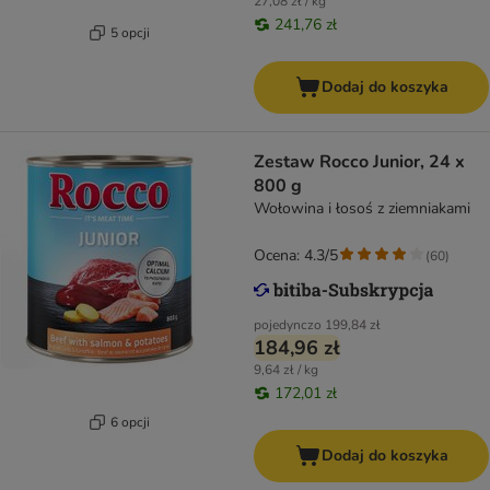
27,08 zł / kg
241,76 zł
5 opcji
Dodaj do koszyka
Zestaw Rocco Junior, 24 x
800 g
Wołowina i łosoś z ziemniakami
Ocena: 4.3/5
(
60
)
pojedynczo
199,84 zł
184,96 zł
9,64 zł / kg
172,01 zł
6 opcji
Dodaj do koszyka