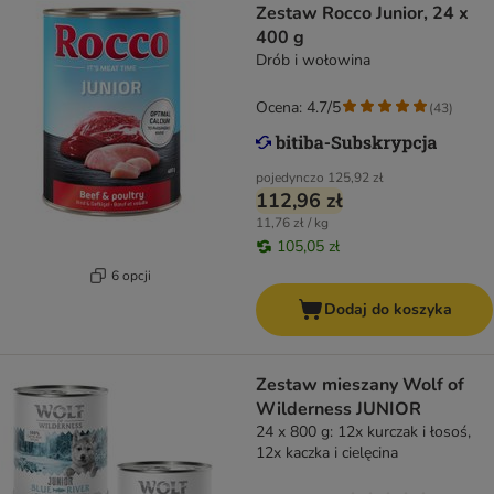
Zestaw Rocco Junior, 24 x
400 g
Drób i wołowina
Ocena: 4.7/5
(
43
)
pojedynczo
125,92 zł
112,96 zł
11,76 zł / kg
105,05 zł
6 opcji
Dodaj do koszyka
Zestaw mieszany Wolf of
Wilderness JUNIOR
24 x 800 g: 12x kurczak i łosoś,
12x kaczka i cielęcina