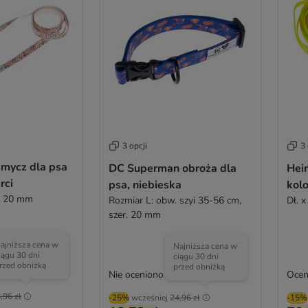
3 opcji
3 
smycz dla psa
DC Superman obroża dla
Hei
rci
psa, niebieska
kol
r. 20 mm
Rozmiar L: obw. szyi 35-56 cm,
szer. 20 mm
ajniższa cena w
Najniższa cena w
iągu 30 dni
ciągu 30 dni
rzed obniżką
przed obniżką
Nie oceniono
Ocen
,96 zł
-25%
wcześniej
24,96 zł
-15%