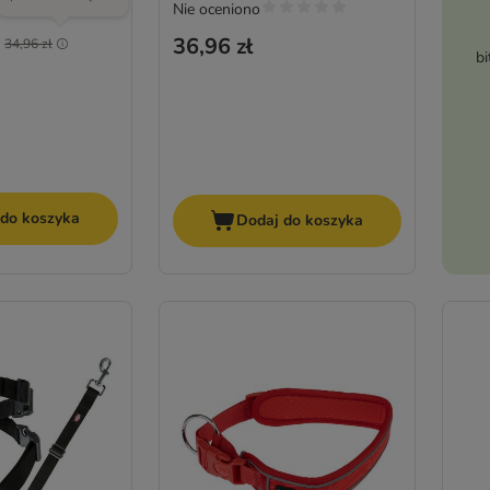
(
1
)
Nie oceniono
36,96 zł
j
34,96 zł
bi
 do koszyka
Dodaj do koszyka