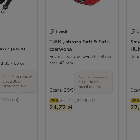
5 opcji
2 
TIAKI, obroża Soft & Safe,
Smy
wa z pasem
czerwona
HUN
Rozmiar S: obw. szyi: 35 - 45 cm,
szer. 40 mm
ód 30 - 60 cm
Najniższa cena w
Najniższa cena w
ciągu 30 dni
ciągu 30 dni
przed obniżką
przed obniżką
Ocena: 2.5/5
Ocen
(
2
)
j
29,96 zł
-25%
wcześniej
32,96 zł
-25%
24,72 zł
27,