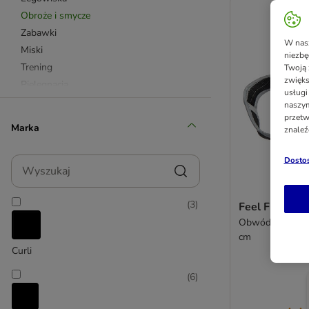
Obroże i smycze
Zabawki
W nasz
Miski
niezbę
Trening
Twoją 
zwięks
Pielęgnacja
usługi
Transportery
naszym
przetw
Marka
znaleź
Wyszukaj
Dostos
(
3
)
Feel Free szel
Obwód klatki pie
cm
Curli
(
6
)