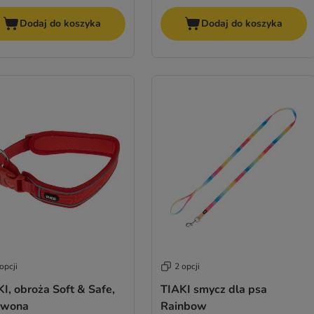
Dodaj do koszyka
Dodaj do koszyka
opcji
2 opcji
I, obroża Soft & Safe,
TIAKI smycz dla psa
rwona
Rainbow