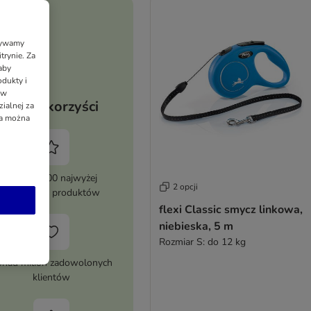
Używamy
trynie. Za
aby
dukty i
 w
Twoje korzyści
ialnej za
ia można
Ponad 8000 najwyżej
2 opcji
ocenianych produktów
flexi Classic smycz linkowa,
niebieska, 5 m
Rozmiar S: do 12 kg
nad milion zadowolonych
klientów