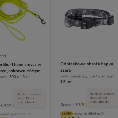
opcji
Odblaskowa obroża Łapka,
m Bio-Thane smycz w
szara
orze jaskrawo-żółtym
S–M: obwód szyi 30–45 cm, szer.
Dł. x szer.: 500 x 1,3 cm
1,5 cm
Najniższa cena w
Najniższa cena w
ciągu 30 dni
ciągu 30 dni
przed obniżką
przed obniżką
Ocena: 4.3/5
(
3
)
a: 4.5/5
(
68
)
-25.06%
wcześniej
15,96 zł
wcześniej
82,96 zł