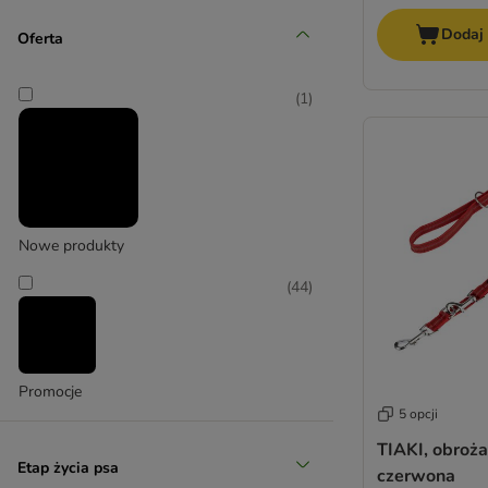
Dodaj
Średni 11-25 kg
Oferta
(
9
)
(
1
)
Duży 26-45 kg
Nowe produkty
(
1
)
(
44
)
Promocje
5 opcji
Bardzo duży > 45 kg
TIAKI, obroża
Etap życia psa
czerwona