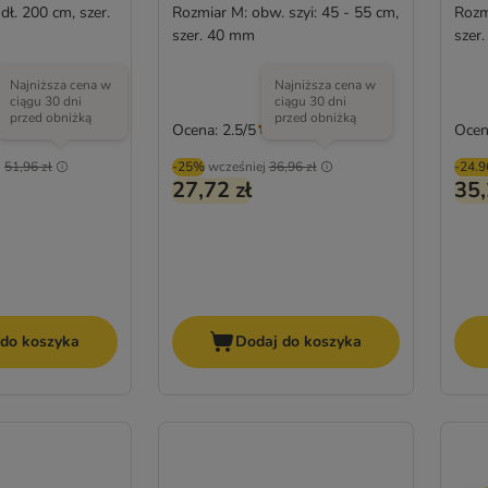
dł. 200 cm, szer.
Rozmiar M: obw. szyi: 45 - 55 cm,
Rozmi
szer. 40 mm
szer
Najniższa cena w
Najniższa cena w
ciągu 30 dni
ciągu 30 dni
przed obniżką
przed obniżką
Ocena: 2.5/5
Ocen
(
2
)
(
2
)
j
51,96 zł
-25%
wcześniej
36,96 zł
-24.
27,72 zł
35,
 do koszyka
Dodaj do koszyka