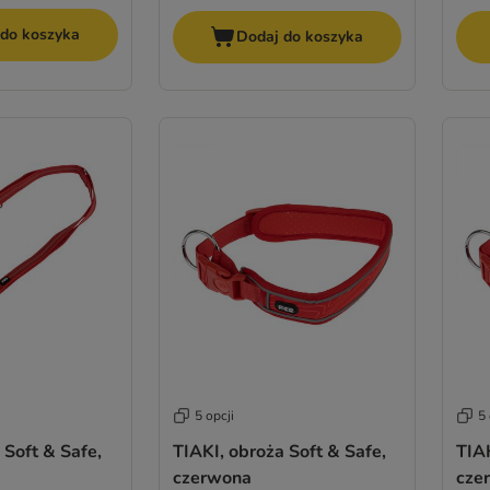
 do koszyka
Dodaj do koszyka
5 opcji
5 
 Soft & Safe,
TIAKI, obroża Soft & Safe,
TIAK
czerwona
cze