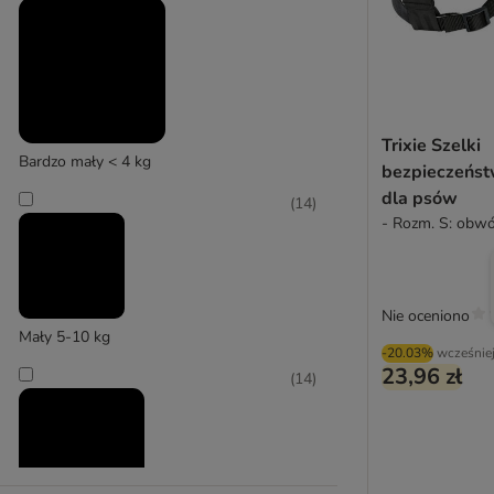
Julius-K9
Trixie Szelki
Bardzo mały < 4 kg
bezpieczeńst
dla psów
(
14
)
- Rozm. S: obw
Nie oceniono
Mały 5-10 kg
-20.03%
wcześnie
23,96 zł
(
14
)