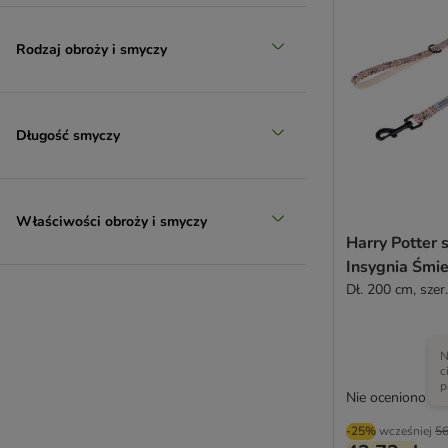
Rodzaj obroży i smyczy
Długość smyczy
Właściwości obroży i smyczy
Harry Potter 
Insygnia Śmie
Dł. 200 cm, sze
N
c
p
Nie oceniono
-25%
wcześniej
56