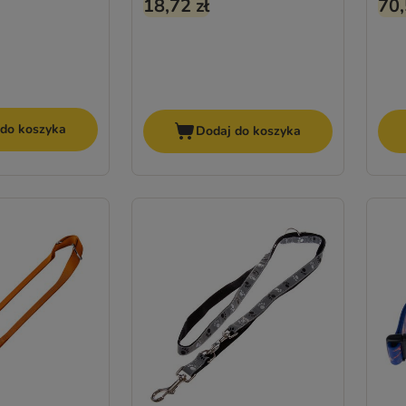
18,72 zł
70,
 do koszyka
Dodaj do koszyka