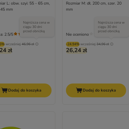
ar L: obw. szyi: 55 - 65 cm,
Rozmiar M: dł. 200 cm, szer. 20
. 45 mm
mm
Najniższa cena w
Najniższa cena w
ciągu 30 dni
ciągu 30 dni
przed obniżką
przed obniżką
a: 2.5/5
Nie oceniono
(
2
)
96%
wcześniej
46,96 zł
-24.94%
wcześniej
34,96 zł
24 zł
26,24 zł
Dodaj do koszyka
Dodaj do koszyka