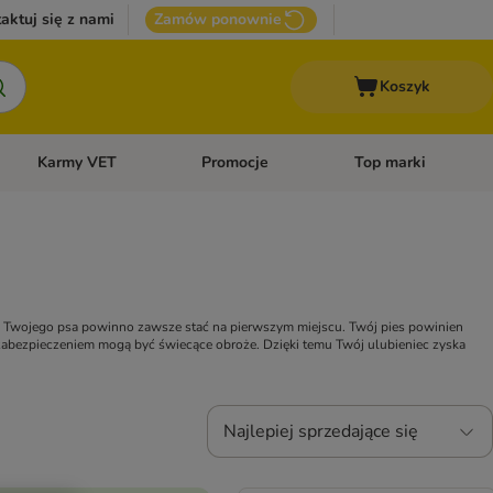
aktuj się z nami
Zamów ponownie
Koszyk
Karmy VET
Promocje
Top marki
kcesoria dla psa
Otwórz menu kategorii: Inne zwierzęta
Otwórz menu kategorii: Karmy VET
Otwórz menu kategorii
o Twojego psa powinno zawsze stać na pierwszym miejscu. Twój pies powinien
zabezpieczeniem mogą być świecące obroże. Dzięki temu Twój ulubieniec zyska
Najlepiej sprzedające się