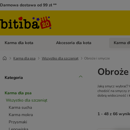
Darmowa dostawa od 99 zł **
Karma dla kota
Akcesoria dla kota
Karma d
Otwórz menu kategorii: Karma dla kota
Otwórz menu
Karma dla psa
Wszystko dla szczeniąt
Obroże i smycze
Obroże 
Kategoria
Jaką smycz wybrać? 
chodzić na smyczy z
Karma dla psa
dobrą widoczność i k
Wszystko dla szczeniąt
Karma sucha
1 - 48 z 66 wyni
Karma mokra
Przysmaki
Legowiska