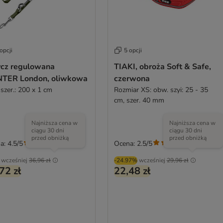
opcji
5 opcji
cz regulowana
TIAKI, obroża Soft & Safe,
TER London, oliwkowa
czerwona
Dł. x szer.: 200 x 1 cm
Rozmiar XS: obw. szyi: 25 - 35
cm, szer. 40 mm
Najniższa cena w
Najniższa cena w
ciągu 30 dni
ciągu 30 dni
przed obniżką
przed obniżką
a: 4.5/5
Ocena: 2.5/5
(
2
)
(
2
)
wcześniej
36,96 zł
-24.97%
wcześniej
29,96 zł
72 zł
22,48 zł