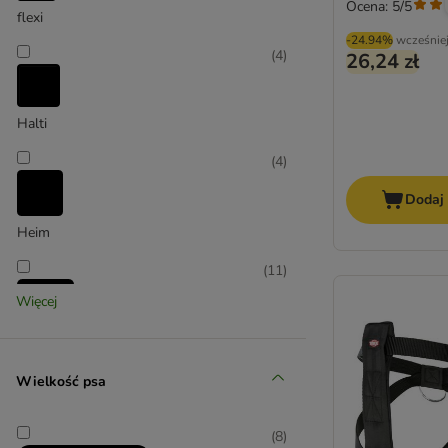
Ocena: 5/5
flexi
-24.94%
wcześnie
(
4
)
26,24 zł
Halti
(
4
)
Dodaj
Heim
(
11
)
Więcej
Hunter
Wielkość psa
(
2
)
(
8
)