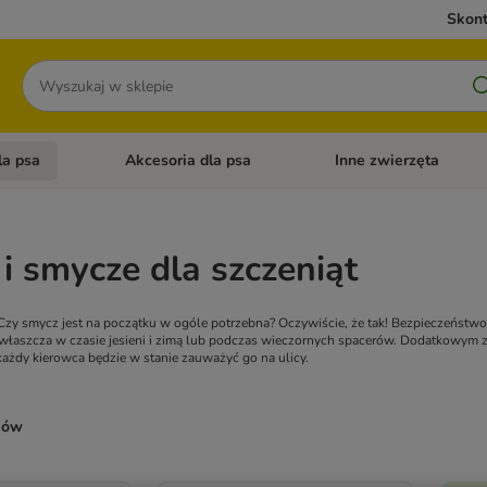
Skont
Szukaj
la psa
Akcesoria dla psa
Inne zwierzęta
 kategorii: Akcesoria dla kota
Otwórz menu kategorii: Karma dla psa
Otwórz menu kategorii: A
i smycze dla szczeniąt
Czy smycz jest na początku w ogóle potrzebna? Oczywiście, że tak! Bezpieczeństw
właszcza w czasie jesieni i zimą lub podczas wieczornych spacerów. Dodatkowym 
ażdy kierowca będzie w stanie zauważyć go na ulicy.
ków