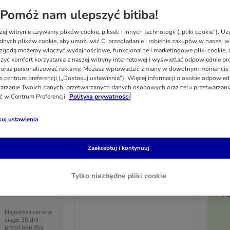
Pomóż nam ulepszyć bitiba!
ej witrynie używamy plików cookie, pikseli i innych technologii („pliki cookie”). 
dnych plików cookie, aby umożliwić Ci przeglądanie i robienie zakupów w naszej wi
zgodą możemy włączyć wydajnościowe, funkcjonalne i marketingowe pliki cookie, 
zyć komfort korzystania z naszej witryny internetowej i wyświetlać odpowiednie pro
 oraz personalizować reklamy. Możesz wprowadzić zmiany w dowolnym momencie
 centrum preferencji („Dostosuj ustawienia”). Więcej informacji o osobie odpowiedz
arzanie Twoich danych, przetwarzanych danych osobowych oraz celu przetwarzan
ć w Centrum Preferencji
Polityka prywatności
uj ustawienia
2 opcji
Zaakceptuj i kontynuuj
ki dla psa, XS
flexi Classic smycz linkowa,
rsiowej: 32 - 34
niebieska, 5 m
Tylko niezbędne pliki cookie
Rozmiar M: do 20 kg
Po
Najniższa cena w
ciągu 30 dni
przed obniżką