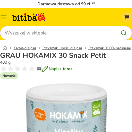
Darmowa dostawa od 99 zł **
Menu
katalogu
Szukaj
Karma dla psa
Przysmaki i kości dla psa
Przysmaki 100% naturalne
GRAU HOKAMIX 30 Snack Petit
400 g
Napisz teraz
(
0
)
Nowość