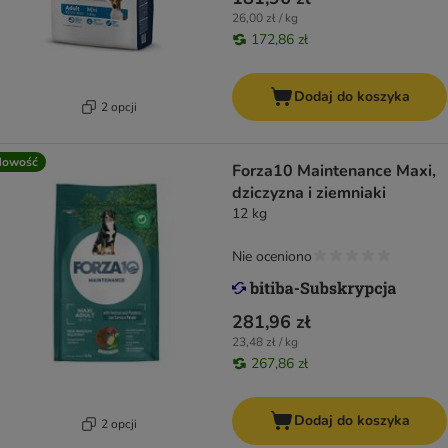
26,00 zł / kg
172,86 zł
Dodaj do koszyka
2 opcji
Nowość
Forza10 Maintenance Maxi,
dziczyzna i ziemniaki
12 kg
Nie oceniono
281,96 zł
23,48 zł / kg
267,86 zł
Dodaj do koszyka
2 opcji