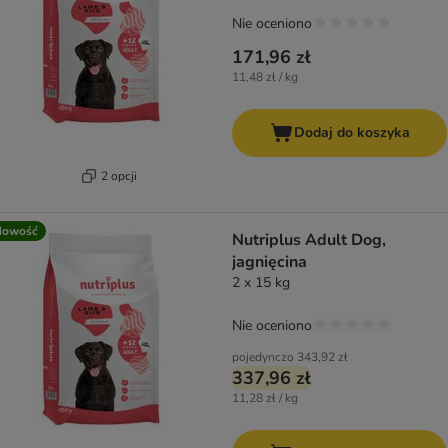
Nie oceniono
171,96 zł
11,48 zł / kg
Dodaj do koszyka
2 opcji
Nowość
Nutriplus Adult Dog,
jagnięcina
2 x 15 kg
Nie oceniono
pojedynczo
343,92 zł
337,96 zł
11,28 zł / kg