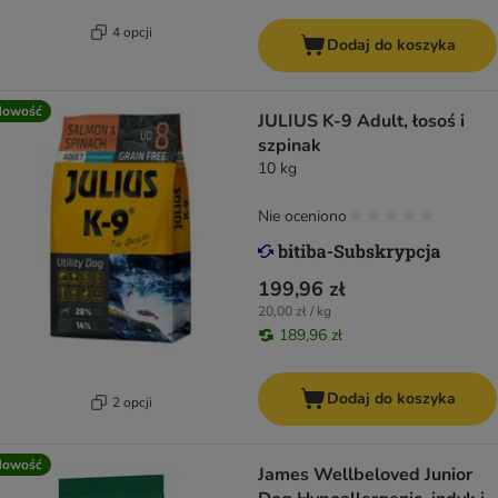
4 opcji
Dodaj do koszyka
Nowość
JULIUS K-9 Adult, łosoś i
szpinak
10 kg
Nie oceniono
199,96 zł
20,00 zł / kg
189,96 zł
Dodaj do koszyka
2 opcji
Nowość
James Wellbeloved Junior