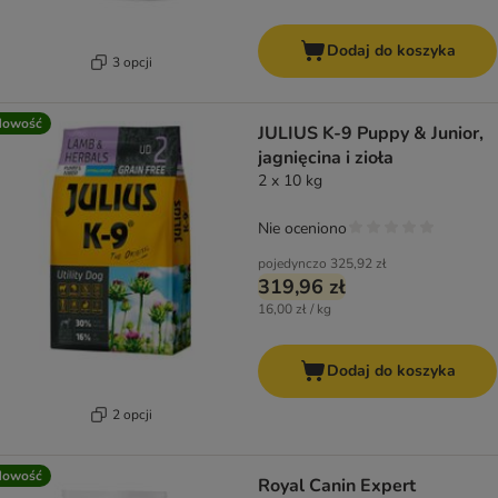
Dodaj do koszyka
3 opcji
Nowość
JULIUS K-9 Puppy & Junior,
jagnięcina i zioła
2 x 10 kg
Nie oceniono
pojedynczo
325,92 zł
319,96 zł
16,00 zł / kg
Dodaj do koszyka
2 opcji
Nowość
Royal Canin Expert