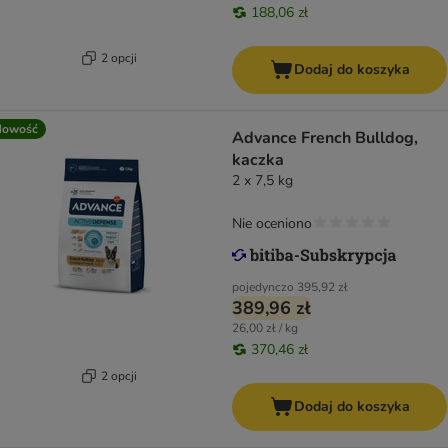
188,06 zł
2 opcji
Dodaj do koszyka
Nowość
Advance French Bulldog,
kaczka
2 x 7,5 kg
Nie oceniono
pojedynczo
395,92 zł
389,96 zł
26,00 zł / kg
370,46 zł
2 opcji
Dodaj do koszyka