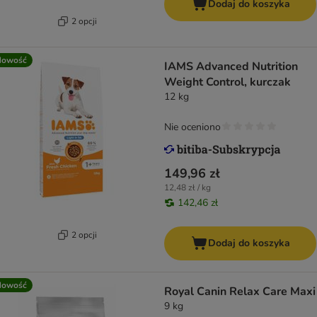
Dodaj do koszyka
2 opcji
Nowość
IAMS Advanced Nutrition
Weight Control, kurczak
12 kg
Nie oceniono
149,96 zł
12,48 zł / kg
142,46 zł
2 opcji
Dodaj do koszyka
Nowość
Royal Canin Relax Care Maxi
9 kg