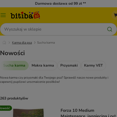
Darmowa dostawa od 99 zł **
Menu
katalogu
Szukaj
Karma dla psa
Sucha karma
Nowości
Sucha karma
Mokra karma
Przysmaki
Karmy VET
Nowa karma czy przysmaki dla Twojego psa? Sprawdź nasze nowe produkty i
zapewnij pupilowi urozmaicenie posiłków!
263 produkty/ów
Nowość
Forza 10 Medium
Maintenance, jagnięcina i ryż