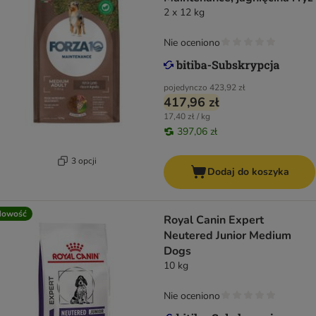
2 x 12 kg
Nie oceniono
pojedynczo
423,92 zł
417,96 zł
17,40 zł / kg
397,06 zł
3 opcji
Dodaj do koszyka
Nowość
Royal Canin Expert
Neutered Junior Medium
Dogs
10 kg
Nie oceniono