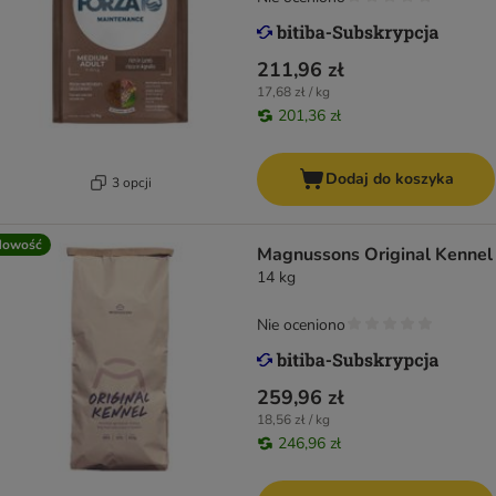
211,96 zł
17,68 zł / kg
201,36 zł
Dodaj do koszyka
3 opcji
Nowość
Magnussons Original Kennel
14 kg
Nie oceniono
259,96 zł
18,56 zł / kg
246,96 zł