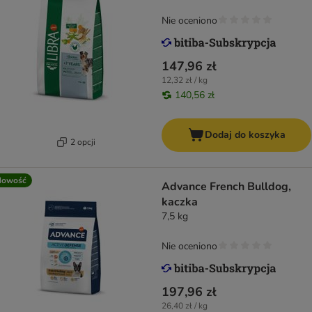
Nie oceniono
147,96 zł
12,32 zł / kg
140,56 zł
Dodaj do koszyka
2 opcji
Nowość
Advance French Bulldog,
kaczka
7,5 kg
Nie oceniono
197,96 zł
26,40 zł / kg