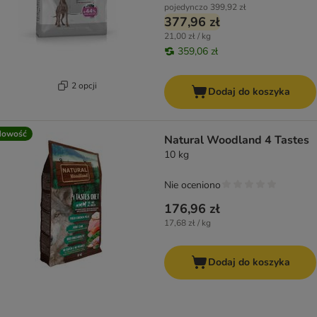
pojedynczo
399,92 zł
377,96 zł
21,00 zł / kg
359,06 zł
2 opcji
Dodaj do koszyka
Nowość
Natural Woodland 4 Tastes
10 kg
Nie oceniono
176,96 zł
17,68 zł / kg
Dodaj do koszyka