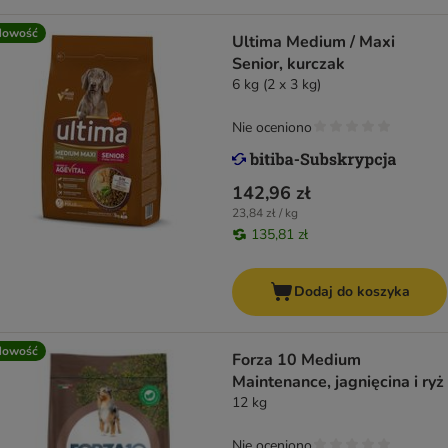
Nowość
Ultima Medium / Maxi
Senior, kurczak
6 kg (2 x 3 kg)
Nie oceniono
142,96 zł
23,84 zł / kg
135,81 zł
Dodaj do koszyka
Nowość
Forza 10 Medium
Maintenance, jagnięcina i ryż
12 kg
Nie oceniono