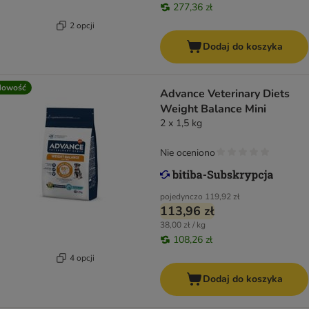
277,36 zł
2 opcji
Dodaj do koszyka
Nowość
Advance Veterinary Diets
Weight Balance Mini
2 x 1,5 kg
Nie oceniono
pojedynczo
119,92 zł
113,96 zł
38,00 zł / kg
108,26 zł
4 opcji
Dodaj do koszyka