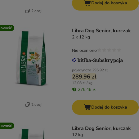
Dodaj do koszyka
2 opcji
Nowość
Libra Dog Senior, kurczak
2 x 12 kg
Nie oceniono
pojedynczo
295,92 zł
289,96 zł
12,08 zł / kg
275,46 zł
2 opcji
Dodaj do koszyka
Nowość
Libra Dog Senior, kurczak
12 kg