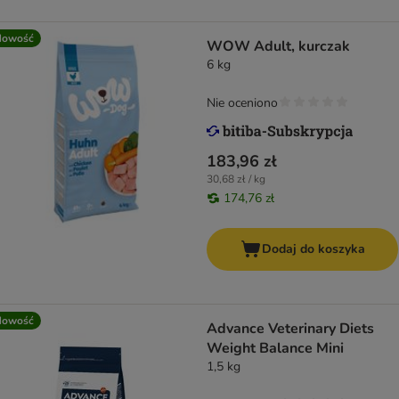
Nowość
WOW Adult, kurczak
6 kg
Nie oceniono
183,96 zł
30,68 zł / kg
174,76 zł
Dodaj do koszyka
Nowość
Advance Veterinary Diets
Weight Balance Mini
1,5 kg