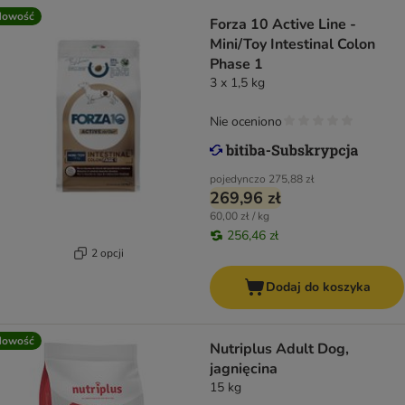
Nowość
Forza 10 Active Line -
Mini/Toy Intestinal Colon
Phase 1
3 x 1,5 kg
Nie oceniono
pojedynczo
275,88 zł
269,96 zł
60,00 zł / kg
256,46 zł
2 opcji
Dodaj do koszyka
Nowość
Nutriplus Adult Dog,
jagnięcina
15 kg