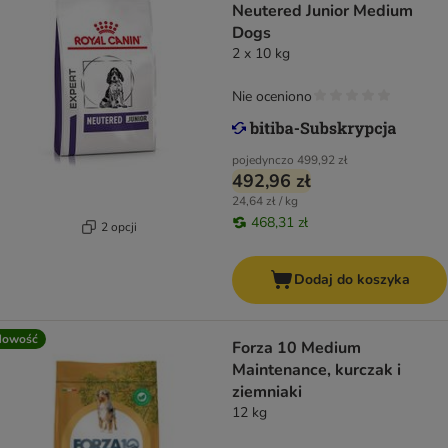
Neutered Junior Medium
Dogs
2 x 10 kg
Nie oceniono
pojedynczo
499,92 zł
492,96 zł
24,64 zł / kg
468,31 zł
2 opcji
Dodaj do koszyka
Nowość
Forza 10 Medium
Maintenance, kurczak i
ziemniaki
12 kg