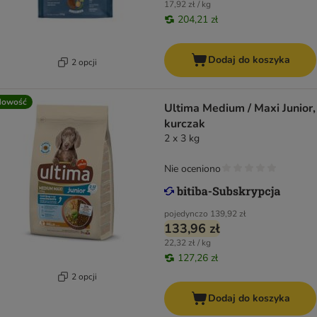
17,92 zł / kg
204,21 zł
Dodaj do koszyka
2 opcji
Nowość
Ultima Medium / Maxi Junior,
kurczak
2 x 3 kg
Nie oceniono
pojedynczo
139,92 zł
133,96 zł
22,32 zł / kg
127,26 zł
2 opcji
Dodaj do koszyka