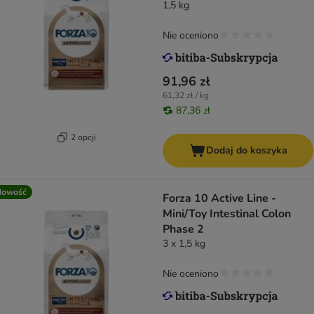
1,5 kg
Nie oceniono
91,96 zł
61,32 zł / kg
87,36 zł
2 opcji
Dodaj do koszyka
Nowość
Forza 10 Active Line -
Mini/Toy Intestinal Colon
Phase 2
3 x 1,5 kg
Nie oceniono