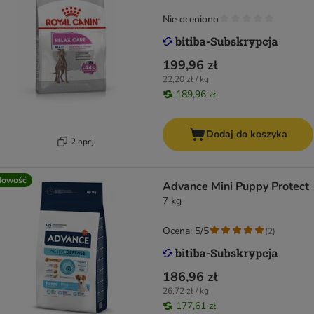
Nie oceniono
199,96 zł
22,20 zł / kg
189,96 zł
Dodaj do koszyka
2 opcji
Nowość
Advance Mini Puppy Protect
7 kg
Ocena: 5/5
(
2
)
186,96 zł
26,72 zł / kg
177,61 zł