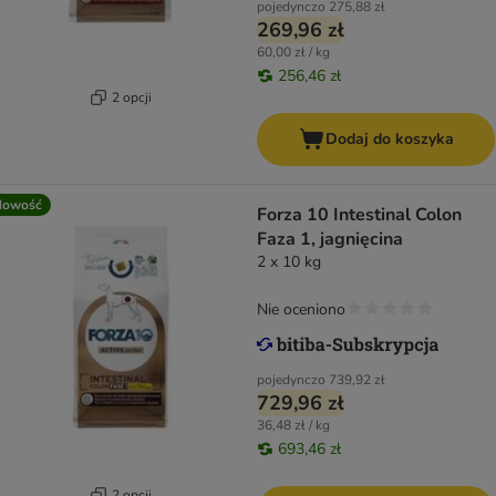
pojedynczo
275,88 zł
269,96 zł
60,00 zł / kg
256,46 zł
2 opcji
Dodaj do koszyka
Nowość
Forza 10 Intestinal Colon
Faza 1, jagnięcina
2 x 10 kg
Nie oceniono
pojedynczo
739,92 zł
729,96 zł
36,48 zł / kg
693,46 zł
2 opcji