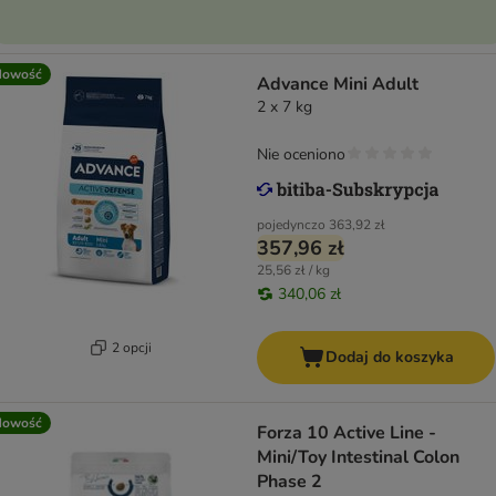
Nowość
Advance Mini Adult
2 x 7 kg
Nie oceniono
pojedynczo
363,92 zł
357,96 zł
25,56 zł / kg
340,06 zł
2 opcji
Dodaj do koszyka
Nowość
Forza 10 Active Line -
Mini/Toy Intestinal Colon
Phase 2