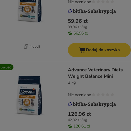
Nie oceniono
59,96 zł
39,96 zł / kg
56,96 zł
4 opcji
Dodaj do koszyka
Nowość
Advance Veterinary Diets
Weight Balance Mini
3 kg
Nie oceniono
126,96 zł
42,32 zł / kg
120,61 zł