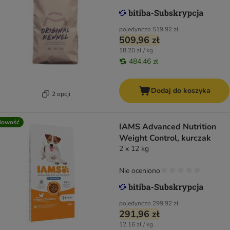
pojedynczo
519,92 zł
509,96 zł
18,20 zł / kg
484,46 zł
Dodaj do koszyka
2 opcji
Nowość
IAMS Advanced Nutrition
Weight Control, kurczak
2 x 12 kg
Nie oceniono
pojedynczo
299,92 zł
291,96 zł
12,16 zł / kg