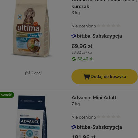
kurczak
3 kg
Nie oceniono
69,96 zł
23,32 zł / kg
66,46 zł
2 opcji
Dodaj do koszyka
Nowość
Advance Mini Adult
7 kg
Nie oceniono
181,96 zł