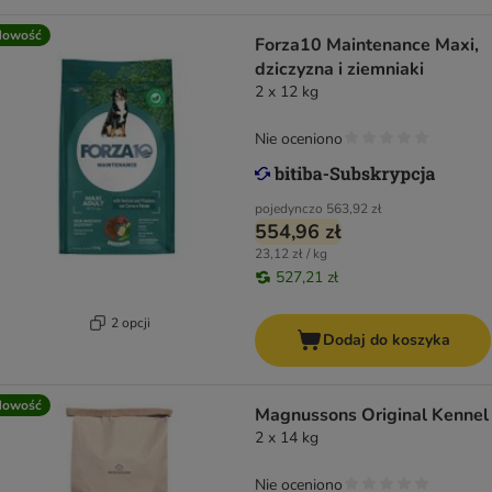
Nowość
Forza10 Maintenance Maxi,
dziczyzna i ziemniaki
2 x 12 kg
Nie oceniono
pojedynczo
563,92 zł
554,96 zł
23,12 zł / kg
527,21 zł
2 opcji
Dodaj do koszyka
Nowość
Magnussons Original Kennel
2 x 14 kg
Nie oceniono