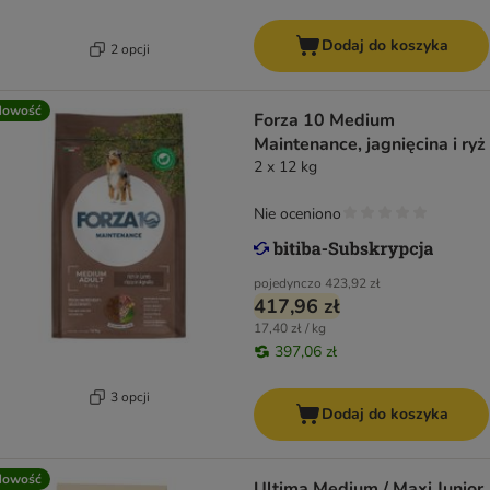
Dodaj do koszyka
2 opcji
Nowość
Forza 10 Medium
Maintenance, jagnięcina i ryż
2 x 12 kg
Nie oceniono
pojedynczo
423,92 zł
417,96 zł
17,40 zł / kg
397,06 zł
3 opcji
Dodaj do koszyka
Nowość
Ultima Medium / Maxi Junior,