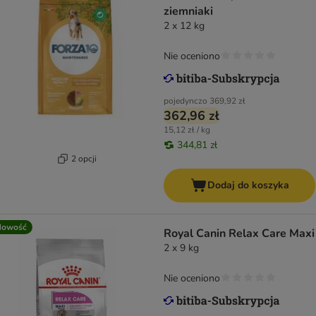
ziemniaki
2 x 12 kg
Nie oceniono
pojedynczo
369,92 zł
362,96 zł
15,12 zł / kg
344,81 zł
2 opcji
Dodaj do koszyka
Nowość
Royal Canin Relax Care Maxi
2 x 9 kg
Nie oceniono