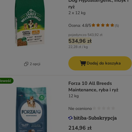
Dog Hypoallergenic, indyk i
ryż
2 x 12 kg
Ocena: 4.8/5
(
5
)
pojedynczo
543,92 zł
534,96 zł
22,28 zł / kg
Dodaj do koszyka
2 opcji
Nowość
Forza 10 All Breeds
Maintenance, ryba i ryż
12 kg
Nie oceniono
214,96 zł