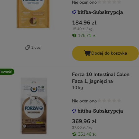
Nie oceniono
184,96 zł
15,40 zł / kg
175,71 zł
2 opcji
Dodaj do koszyka
Nowość
Forza 10 Intestinal Colon
Faza 1, jagnięcina
10 kg
Nie oceniono
369,96 zł
37,00 zł / kg
351,46 zł